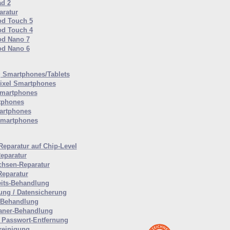
ad 2
ratur
od Touch 5
od Touch 4
od Nano 7
od Nano 6
Smartphones/Tablets
ixel Smartphones
martphones
tphones
artphones
Smartphones
Reparatur auf Chip-Level
eparatur
hsen-Reparatur
Reparatur
eits-Behandlung
ung / Datensicherung
-Behandlung
aner-Behandlung
Passwort-Entfernung
reinigung