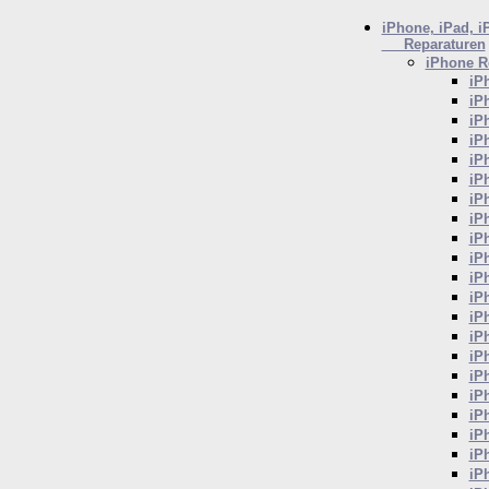
iPhone, iPad, i
Reparaturen
iPhone
Re
iP
iP
iP
iP
iP
iP
iP
iP
iP
iP
iP
iP
iP
iP
iP
iP
iP
iP
iP
iP
iP