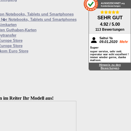
AUSGEZEICHNET
.org
Kundenbewertungen
von Notebooks, Tablets und Smartphones
SEHR GUT
f�r Notebooks, Tablets und Smartphones
4.92
/ 5.00
Simkarten
113 Bewertungen
ten Guthaben-Karten
ytransfer
Saltui Ya
Europe Store
09.01.2020
Mehr
Europe Store
Super
ekom Euro Store
super service, sehr nett.
reperatur war echt exzellent !
immer wieder gerne, danke
malison.
Hinweis zu den
Bewertungen
M
n im Reiter Ihr Modell aus!