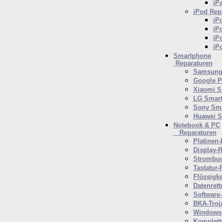
iP
iPod
Repa
iP
iP
iP
iP
Smartphone
Reparaturen
Samsung 
Google P
Xiaomi S
LG Smar
Sony Sm
Huawei 
Notebook & PC
Reparaturen
Platinen-
Display-R
Strombuc
Tastatur-
Flüssigk
Datenrett
Software
BKA-Troj
Windows 
Komplett