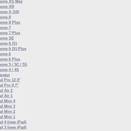
hone XS Max
hone XR
hone X (10)
hone 8
hone 8 Plus
hone 7
hone 7 Plus
hone SE
hone 6 (S)
hone 6 (S) Plus
hone 6
hone 6 Plus
one 5 / 5C / 5S
hone 4 / 4S
ratur
ad Pro 12,9"
ad Pro 9,7"
d Air 2
d Air 1
ad Mini 4
ad Mini 3
ad Mini 2
ad Mini 1
ad 4 (new iPad)
ad 3 (new iPad)