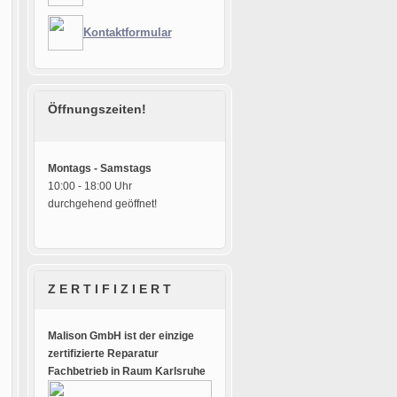
Kontaktformular
Öffnungszeiten!
Montags - Samstags
10:00 - 18:00 Uhr
durchgehend geöffnet!
Z E R T I F I Z I E R T
Malison GmbH ist der einzige
zertifizierte Reparatur
Fachbetrieb in Raum Karlsruhe