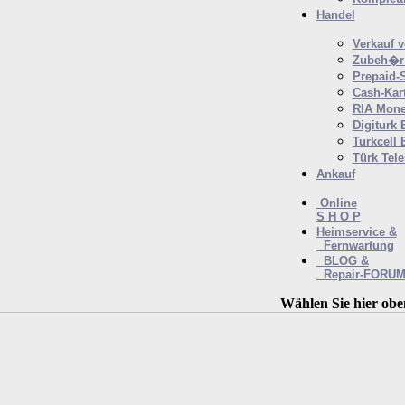
Handel
Verkauf 
Zubeh�r 
Prepaid-
Cash-Kar
RIA Mone
Digiturk 
Turkcell 
Türk Tel
Ankauf
Online
S H O P
Heimservice &
Fernwartung
BLOG &
Repair-FORU
Wählen Sie hier obe