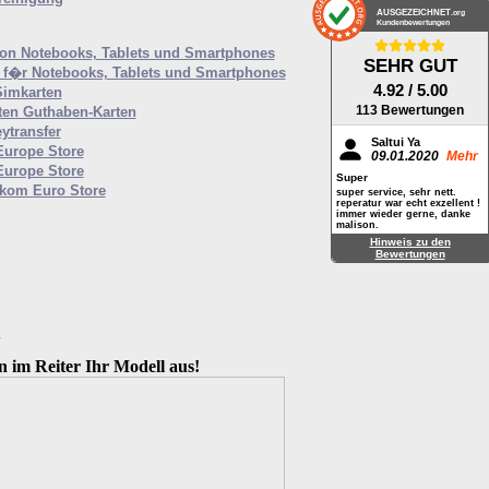
AUSGEZEICHNET
.org
Kundenbewertungen
von Notebooks, Tablets und Smartphones
SEHR GUT
f�r Notebooks, Tablets und Smartphones
4.92
/ 5.00
Simkarten
113 Bewertungen
ten Guthaben-Karten
ytransfer
Saltui Ya
Europe Store
09.01.2020
Mehr
Europe Store
Super
ekom Euro Store
super service, sehr nett.
reperatur war echt exzellent !
immer wieder gerne, danke
malison.
Hinweis zu den
Bewertungen
M
n im Reiter Ihr Modell aus!