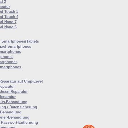
ad 2
ratur
od Touch 5
od Touch 4
od Nano 7
od Nano 6
Smartphones/Tablets
ixel Smartphones
martphones
tphones
artphones
Smartphones
Reparatur auf Chip-Level
eparatur
hsen-Reparatur
Reparatur
eits-Behandlung
ung / Datensicherung
-Behandlung
aner-Behandlung
Passwort-Entfernung
reinigung