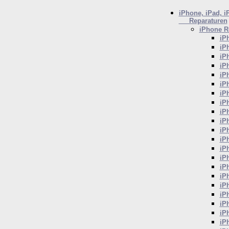
iPhone, iPad, i
Reparaturen
iPhone
Re
iP
iP
iP
iP
iP
iP
iP
iP
iP
iP
iP
iP
iP
iP
iP
iP
iP
iP
iP
iP
iP