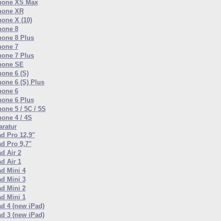
hone XS Max
hone XR
hone X (10)
hone 8
hone 8 Plus
hone 7
hone 7 Plus
hone SE
hone 6 (S)
hone 6 (S) Plus
hone 6
hone 6 Plus
one 5 / 5C / 5S
hone 4 / 4S
ratur
ad Pro 12,9"
ad Pro 9,7"
d Air 2
d Air 1
ad Mini 4
ad Mini 3
ad Mini 2
ad Mini 1
ad 4 (new iPad)
ad 3 (new iPad)