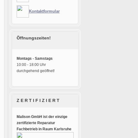
Kontaktformular
Öffnungszeiten!
Montags - Samstags
10:00 - 18:00 Uhr
durchgehend geöffnet!
Z E R T I F I Z I E R T
Malison GmbH ist der einzige
zertifizierte Reparatur
Fachbetrieb in Raum Karlsruhe