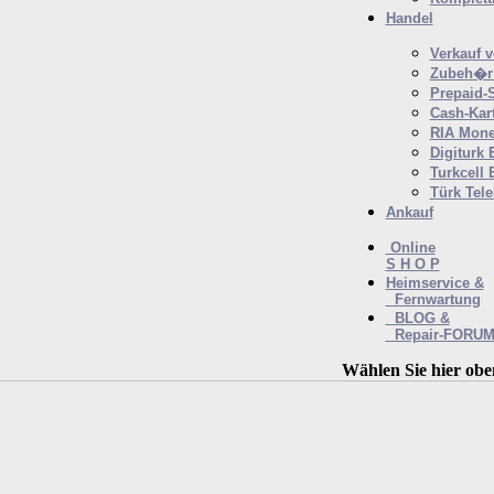
Handel
Verkauf 
Zubeh�r 
Prepaid-
Cash-Kar
RIA Mone
Digiturk 
Turkcell 
Türk Tel
Ankauf
Online
S H O P
Heimservice &
Fernwartung
BLOG &
Repair-FORU
Wählen Sie hier obe