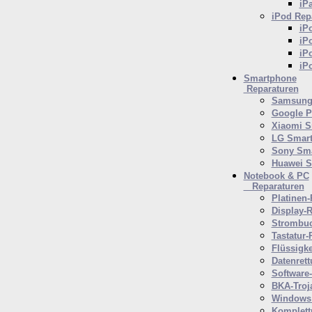
iP
iPod
Repa
iP
iP
iP
iP
Smartphone
Reparaturen
Samsung 
Google P
Xiaomi S
LG Smar
Sony Sm
Huawei 
Notebook & PC
Reparaturen
Platinen-
Display-R
Strombuc
Tastatur-
Flüssigk
Datenrett
Software
BKA-Troj
Windows 
Komplett