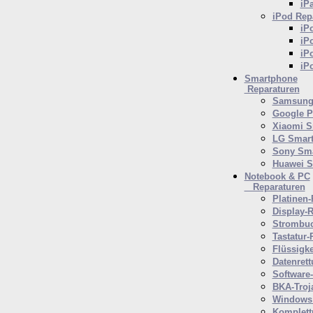
iP
iPod
Repa
iP
iP
iP
iP
Smartphone
Reparaturen
Samsung 
Google P
Xiaomi S
LG Smar
Sony Sm
Huawei 
Notebook & PC
Reparaturen
Platinen-
Display-R
Strombuc
Tastatur-
Flüssigk
Datenrett
Software
BKA-Troj
Windows 
Komplett