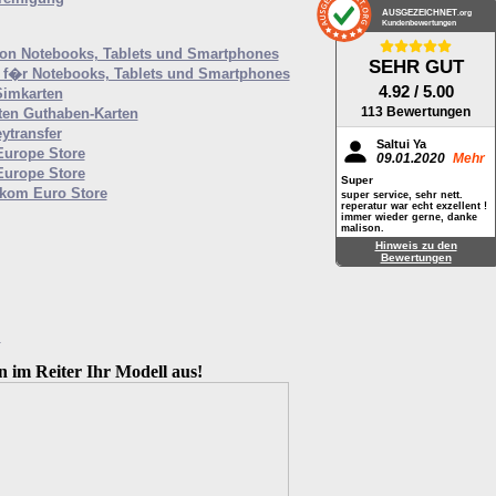
AUSGEZEICHNET
.org
Kundenbewertungen
von Notebooks, Tablets und Smartphones
SEHR GUT
f�r Notebooks, Tablets und Smartphones
4.92
/ 5.00
Simkarten
113 Bewertungen
ten Guthaben-Karten
ytransfer
Saltui Ya
Europe Store
09.01.2020
Mehr
Europe Store
Super
ekom Euro Store
super service, sehr nett.
reperatur war echt exzellent !
immer wieder gerne, danke
malison.
Hinweis zu den
Bewertungen
M
n im Reiter Ihr Modell aus!