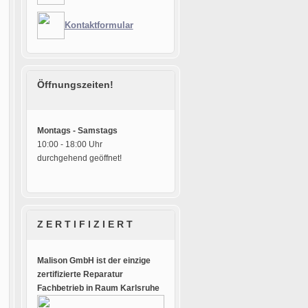
Kontaktformular
Öffnungszeiten!
Montags - Samstags
10:00 - 18:00 Uhr
durchgehend geöffnet!
Z E R T I F I Z I E R T
Malison GmbH ist der einzige
zertifizierte Reparatur
Fachbetrieb in Raum Karlsruhe