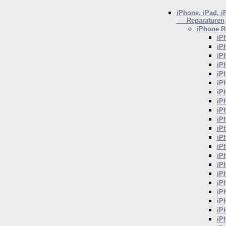
iPhone, iPad, i
Reparaturen
iPhone
Re
iP
iP
iP
iP
iP
iP
iP
iP
iP
iP
iP
iP
iP
iP
iP
iP
iP
iP
iP
iP
iP