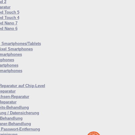
ad 2
ratur
od Touch 5
od Touch 4
od Nano 7
od Nano 6
Smartphones/Tablets
ixel Smartphones
martphones
tphones
artphones
Smartphones
Reparatur auf Chip-Level
eparatur
hsen-Reparatur
Reparatur
eits-Behandlung
ung / Datensicherung
-Behandlung
aner-Behandlung
Passwort-Entfernung
reinigung