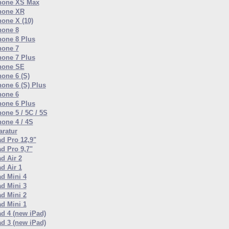
hone XS Max
hone XR
hone X (10)
hone 8
hone 8 Plus
hone 7
hone 7 Plus
hone SE
hone 6 (S)
hone 6 (S) Plus
hone 6
hone 6 Plus
one 5 / 5C / 5S
hone 4 / 4S
ratur
ad Pro 12,9"
ad Pro 9,7"
d Air 2
d Air 1
ad Mini 4
ad Mini 3
ad Mini 2
ad Mini 1
ad 4 (new iPad)
ad 3 (new iPad)