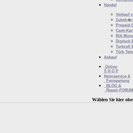
Handel
Verkauf 
Zubeh�r 
Prepaid-
Cash-Kar
RIA Mone
Digiturk 
Turkcell 
Türk Tel
Ankauf
Online
S H O P
Heimservice &
Fernwartung
BLOG &
Repair-FORU
Wählen Sie hier obe