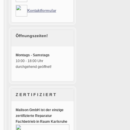
Kontaktformular
Öffnungszeiten!
Montags - Samstags
10:00 - 18:00 Uhr
durchgehend geöffnet!
Z E R T I F I Z I E R T
Malison GmbH ist der einzige
zertifizierte Reparatur
Fachbetrieb in Raum Karlsruhe