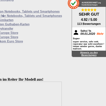
AUSGEZEICHNET
.org
Kundenbewertungen
von Notebooks, Tablets und Smartphones
SEHR GUT
f�r Notebooks, Tablets und Smartphones
4.92
/ 5.00
Simkarten
113 Bewertungen
ten Guthaben-Karten
ytransfer
Saltui Ya
Europe Store
09.01.2020
Mehr
Europe Store
Super
ekom Euro Store
super service, sehr nett.
reperatur war echt exzellent !
immer wieder gerne, danke
malison.
Hinweis zu den
Bewertungen
M
n im Reiter Ihr Modell aus!