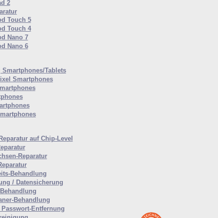
ad 2
ratur
od Touch 5
od Touch 4
od Nano 7
od Nano 6
Smartphones/Tablets
ixel Smartphones
martphones
tphones
artphones
Smartphones
Reparatur auf Chip-Level
eparatur
hsen-Reparatur
Reparatur
eits-Behandlung
ung / Datensicherung
-Behandlung
aner-Behandlung
Passwort-Entfernung
reinigung