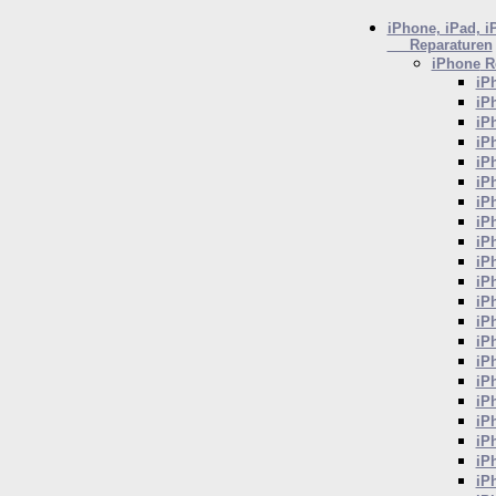
iPhone, iPad, i
Reparaturen
iPhone
Re
iP
iP
iP
iP
iP
iP
iP
iP
iP
iP
iP
iP
iP
iP
iP
iP
iP
iP
iP
iP
iP