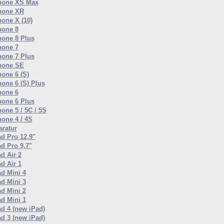
hone XS Max
hone XR
hone X (10)
hone 8
hone 8 Plus
hone 7
hone 7 Plus
hone SE
hone 6 (S)
hone 6 (S) Plus
hone 6
hone 6 Plus
one 5 / 5C / 5S
hone 4 / 4S
ratur
ad Pro 12,9"
ad Pro 9,7"
d Air 2
d Air 1
ad Mini 4
ad Mini 3
ad Mini 2
ad Mini 1
ad 4 (new iPad)
ad 3 (new iPad)