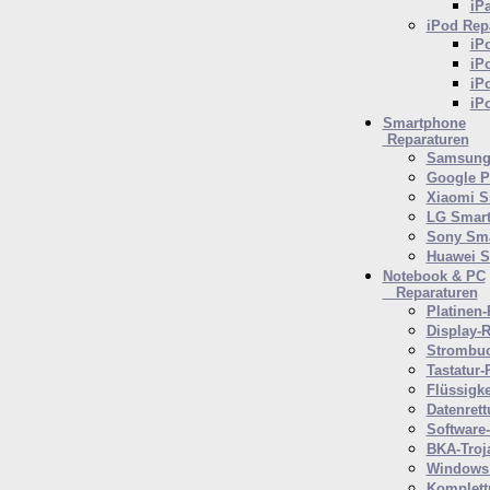
iP
iPod
Repa
iP
iP
iP
iP
Smartphone
Reparaturen
Samsung 
Google P
Xiaomi S
LG Smar
Sony Sm
Huawei 
Notebook & PC
Reparaturen
Platinen-
Display-R
Strombuc
Tastatur-
Flüssigk
Datenrett
Software
BKA-Troj
Windows 
Komplett