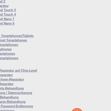
ad 2
ratur
od Touch 5
od Touch 4
od Nano 7
od Nano 6
Smartphones/Tablets
ixel Smartphones
martphones
tphones
artphones
Smartphones
Reparatur auf Chip-Level
eparatur
hsen-Reparatur
Reparatur
eits-Behandlung
ung / Datensicherung
-Behandlung
aner-Behandlung
Passwort-Entfernung
reinigung