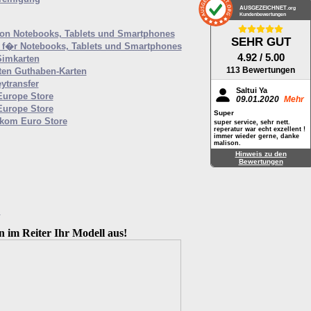
AUSGEZEICHNET
.org
Kundenbewertungen
von Notebooks, Tablets und Smartphones
SEHR GUT
f�r Notebooks, Tablets und Smartphones
4.92
/ 5.00
Simkarten
113 Bewertungen
ten Guthaben-Karten
ytransfer
Saltui Ya
Europe Store
09.01.2020
Mehr
Europe Store
Super
ekom Euro Store
super service, sehr nett.
reperatur war echt exzellent !
immer wieder gerne, danke
malison.
Hinweis zu den
Bewertungen
M
n im Reiter Ihr Modell aus!