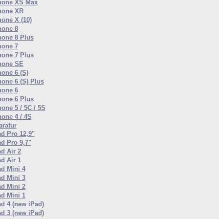
hone XS Max
hone XR
hone X (10)
hone 8
hone 8 Plus
hone 7
hone 7 Plus
hone SE
hone 6 (S)
hone 6 (S) Plus
hone 6
hone 6 Plus
one 5 / 5C / 5S
hone 4 / 4S
ratur
ad Pro 12,9"
ad Pro 9,7"
d Air 2
d Air 1
ad Mini 4
ad Mini 3
ad Mini 2
ad Mini 1
ad 4 (new iPad)
ad 3 (new iPad)