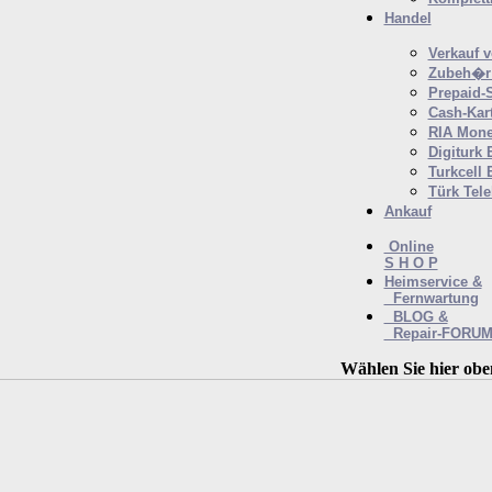
Handel
Verkauf 
Zubeh�r 
Prepaid-
Cash-Kar
RIA Mone
Digiturk 
Turkcell 
Türk Tel
Ankauf
Online
S H O P
Heimservice &
Fernwartung
BLOG &
Repair-FORU
Wählen Sie hier obe