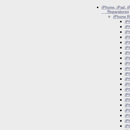
iPhone, iPad, i
Reparaturen
iPhone
Re
iP
iP
iP
iP
iP
iP
iP
iP
iP
iP
iP
iP
iP
iP
iP
iP
iP
iP
iP
iP
iP