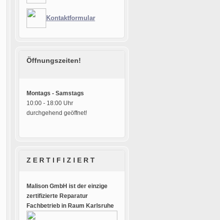
Kontaktformular
Öffnungszeiten!
Montags - Samstags
10:00 - 18:00 Uhr
durchgehend geöffnet!
Z E R T I F I Z I E R T
Malison GmbH ist der einzige
zertifizierte Reparatur
Fachbetrieb in Raum Karlsruhe