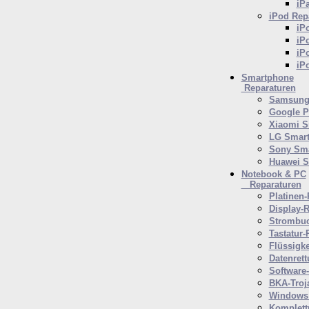
iP
iPod
Repa
iP
iP
iP
iP
Smartphone
Reparaturen
Samsung 
Google P
Xiaomi S
LG Smar
Sony Sm
Huawei 
Notebook & PC
Reparaturen
Platinen-
Display-R
Strombuc
Tastatur-
Flüssigk
Datenrett
Software
BKA-Troj
Windows 
Komplett