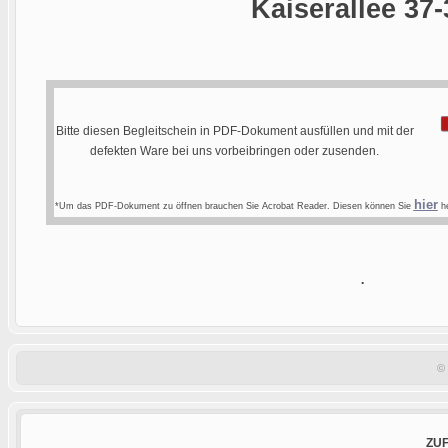
Kaiserallee 37-
Bitte diesen Begleitschein in PDF-Dokument ausfüllen und mit der
defekten Ware bei uns vorbeibringen oder zusenden.
hier
*Um das PDF-Dokument zu öffnen brauchen Sie Acrobat Reader. Diesen können Sie
he
.
©
ZU