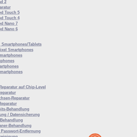
ad 2
ratur
od Touch 5
od Touch 4
od Nano 7
od Nano 6
Smartphones/Tablets
ixel Smartphones
martphones
tphones
artphones
Smartphones
Reparatur auf Chip-Level
eparatur
hsen-Reparatur
Reparatur
eits-Behandlung
ung / Datensicherung
-Behandlung
aner-Behandlung
Passwort-Entfernung
reinigung