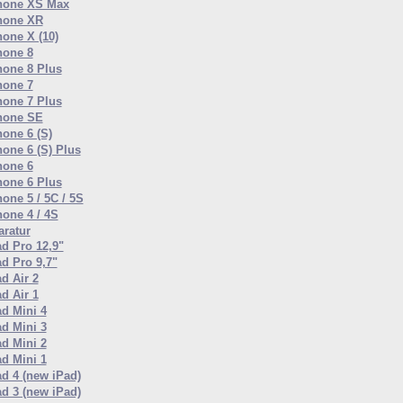
hone XS Max
hone XR
hone X (10)
hone 8
hone 8 Plus
hone 7
hone 7 Plus
hone SE
hone 6 (S)
hone 6 (S) Plus
hone 6
hone 6 Plus
one 5 / 5C / 5S
hone 4 / 4S
ratur
ad Pro 12,9"
ad Pro 9,7"
d Air 2
d Air 1
ad Mini 4
ad Mini 3
ad Mini 2
ad Mini 1
ad 4 (new iPad)
ad 3 (new iPad)