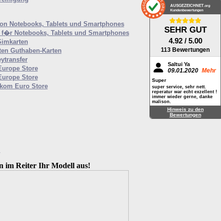
AUSGEZEICHNET
.org
Kundenbewertungen
von Notebooks, Tablets und Smartphones
SEHR GUT
f�r Notebooks, Tablets und Smartphones
4.92
/ 5.00
Simkarten
113 Bewertungen
ten Guthaben-Karten
ytransfer
Saltui Ya
Europe Store
09.01.2020
Mehr
Europe Store
Super
ekom Euro Store
super service, sehr nett.
reperatur war echt exzellent !
immer wieder gerne, danke
malison.
Hinweis zu den
Bewertungen
M
n im Reiter Ihr Modell aus!