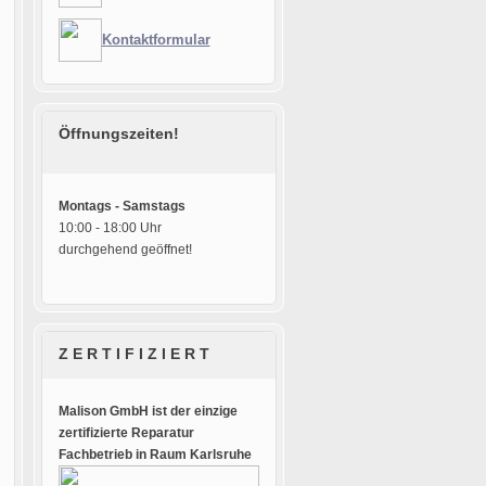
Kontaktformular
Öffnungszeiten!
Montags - Samstags
10:00 - 18:00 Uhr
durchgehend geöffnet!
Z E R T I F I Z I E R T
Malison GmbH ist der einzige
zertifizierte Reparatur
Fachbetrieb in Raum Karlsruhe