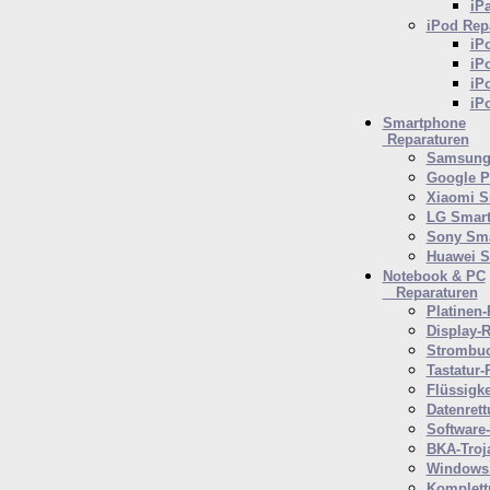
iP
iPod
Repa
iP
iP
iP
iP
Smartphone
Reparaturen
Samsung 
Google P
Xiaomi S
LG Smar
Sony Sm
Huawei 
Notebook & PC
Reparaturen
Platinen-
Display-R
Strombuc
Tastatur-
Flüssigk
Datenrett
Software
BKA-Troj
Windows 
Komplett