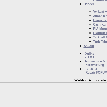
Handel
Verkauf 
Zubeh�r 
Prepaid-
Cash-Kar
RIA Mone
Digiturk 
Turkcell 
Türk Tel
Ankauf
Online
S H O P
Heimservice &
Fernwartung
BLOG &
Repair-FORU
Wählen Sie hier obe