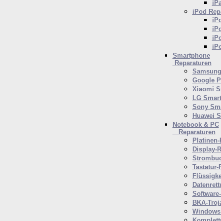
iP
iPod
Repa
iP
iP
iP
iP
Smartphone
Reparaturen
Samsung 
Google P
Xiaomi S
LG Smar
Sony Sm
Huawei 
Notebook & PC
Reparaturen
Platinen-
Display-R
Strombuc
Tastatur-
Flüssigk
Datenrett
Software
BKA-Troj
Windows 
Komplett