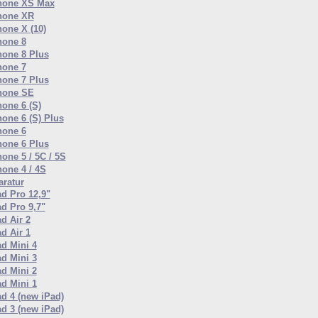
hone XS Max
hone XR
hone X (10)
hone 8
hone 8 Plus
hone 7
hone 7 Plus
hone SE
hone 6 (S)
hone 6 (S) Plus
hone 6
hone 6 Plus
one 5 / 5C / 5S
hone 4 / 4S
ratur
ad Pro 12,9"
ad Pro 9,7"
d Air 2
d Air 1
ad Mini 4
ad Mini 3
ad Mini 2
ad Mini 1
ad 4 (new iPad)
ad 3 (new iPad)