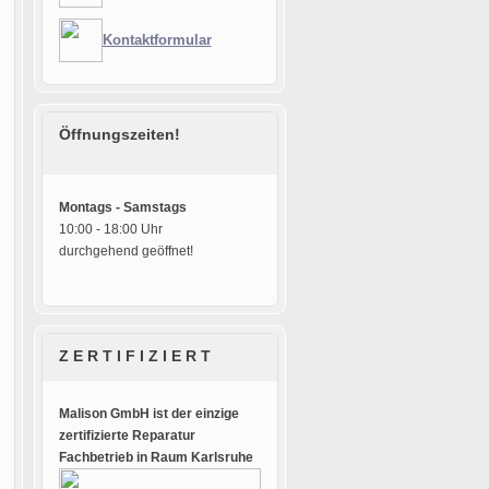
Kontaktformular
Öffnungszeiten!
Montags - Samstags
10:00 - 18:00 Uhr
durchgehend geöffnet!
Z E R T I F I Z I E R T
Malison GmbH ist der einzige
zertifizierte Reparatur
Fachbetrieb in Raum Karlsruhe