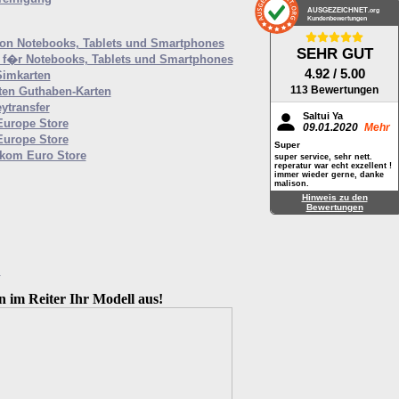
AUSGEZEICHNET
.org
Kundenbewertungen
von Notebooks, Tablets und Smartphones
SEHR GUT
f�r Notebooks, Tablets und Smartphones
4.92
/ 5.00
Simkarten
113 Bewertungen
ten Guthaben-Karten
ytransfer
Saltui Ya
Europe Store
09.01.2020
Mehr
Europe Store
Super
ekom Euro Store
super service, sehr nett.
reperatur war echt exzellent !
immer wieder gerne, danke
malison.
Hinweis zu den
Bewertungen
M
n im Reiter Ihr Modell aus!