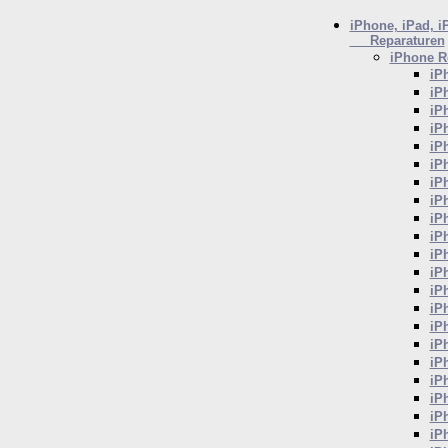
iPhone, iPad, i
Reparaturen
iPhone
Re
iP
iP
iP
iP
iP
iP
iP
iP
iP
iP
iP
iP
iP
iP
iP
iP
iP
iP
iP
iP
iP