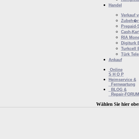
Handel
Verkauf 
Zubeh�r 
Prepaid-
Cash-Kar
RIA Mone
Digiturk 
Turkcell 
Türk Tel
Ankauf
Online
S H O P
Heimservice &
Fernwartung
BLOG &
Repair-FORU
Wählen Sie hier obe