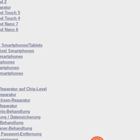
ad 2
ratur
od Touch 5
od Touch 4
od Nano 7
od Nano 6
Smartphones/Tablets
ixel Smartphones
martphones
tphones
artphones
Smartphones
Reparatur auf Chip-Level
eparatur
hsen-Reparatur
Reparatur
eits-Behandlung
ung / Datensicherung
-Behandlung
aner-Behandlung
Passwort-Entfernung
reinigung