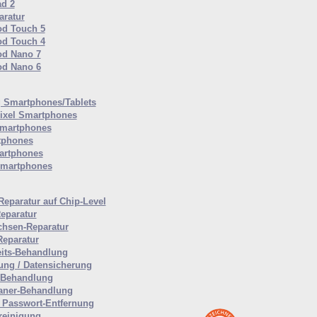
ad 2
ratur
od Touch 5
od Touch 4
od Nano 7
od Nano 6
Smartphones/Tablets
ixel Smartphones
martphones
tphones
artphones
Smartphones
Reparatur auf Chip-Level
eparatur
hsen-Reparatur
Reparatur
eits-Behandlung
ung / Datensicherung
-Behandlung
aner-Behandlung
Passwort-Entfernung
reinigung