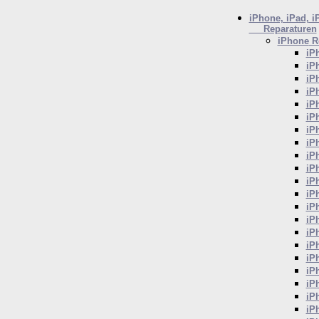
iPhone, iPad, i
Reparaturen
iPhone
Re
iP
iP
iP
iP
iP
iP
iP
iP
iP
iP
iP
iP
iP
iP
iP
iP
iP
iP
iP
iP
iP