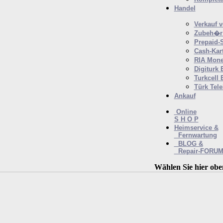
Handel
Verkauf 
Zubeh�r 
Prepaid-
Cash-Kar
RIA Mone
Digiturk 
Turkcell 
Türk Tel
Ankauf
Online
S H O P
Heimservice &
Fernwartung
BLOG &
Repair-FORU
Wählen Sie hier obe