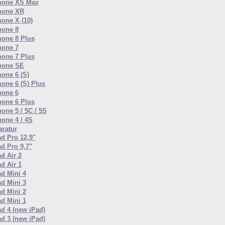
hone XS Max
hone XR
hone X (10)
hone 8
hone 8 Plus
hone 7
hone 7 Plus
hone SE
hone 6 (S)
hone 6 (S) Plus
hone 6
hone 6 Plus
one 5 / 5C / 5S
hone 4 / 4S
ratur
ad Pro 12,9"
ad Pro 9,7"
d Air 2
d Air 1
ad Mini 4
ad Mini 3
ad Mini 2
ad Mini 1
ad 4 (new iPad)
ad 3 (new iPad)