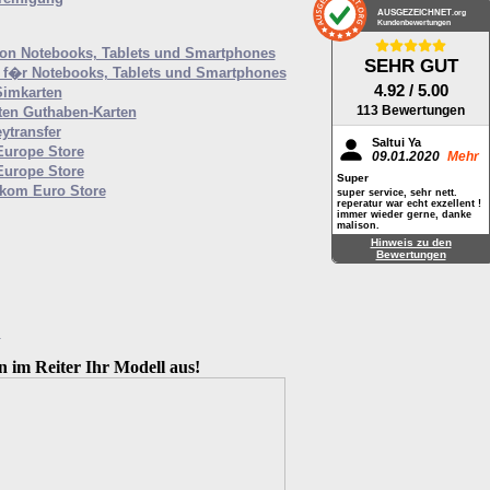
AUSGEZEICHNET
.org
Kundenbewertungen
von Notebooks, Tablets und Smartphones
SEHR GUT
f�r Notebooks, Tablets und Smartphones
4.92
/ 5.00
Simkarten
113 Bewertungen
ten Guthaben-Karten
ytransfer
Saltui Ya
Europe Store
09.01.2020
Mehr
Europe Store
Super
ekom Euro Store
super service, sehr nett.
reperatur war echt exzellent !
immer wieder gerne, danke
malison.
Hinweis zu den
Bewertungen
M
n im Reiter Ihr Modell aus!