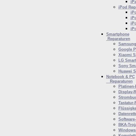
iP
iPod
Repa
iP
iP
iP
iP
Smartphone
Reparaturen
Samsung 
Google P
Xiaomi S
LG Smar
Sony Sm
Huawei 
Notebook & PC
Reparaturen
Platinen-
Display-R
Strombuc
Tastatur-
Flüssigk
Datenrett
Software
BKA-Troj
Windows 
Komplett