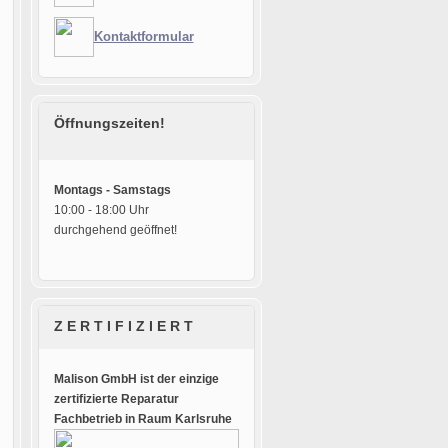
Kontaktformular
Öffnungszeiten!
Montags - Samstags
10:00 - 18:00 Uhr
durchgehend geöffnet!
Z E R T I F I Z I E R T
Malison GmbH ist der einzige
zertifizierte Reparatur
Fachbetrieb in Raum Karlsruhe