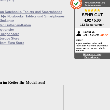
AUSGEZEICHNET
.org
Kundenbewertungen
von Notebooks, Tablets und Smartphones
SEHR GUT
f�r Notebooks, Tablets und Smartphones
4.92
/ 5.00
Simkarten
113 Bewertungen
ten Guthaben-Karten
ytransfer
Saltui Ya
 Europe Store
09.01.2020
Mehr
 Europe Store
Super
ekom Euro Store
super service, sehr nett.
reperatur war echt exzellent !
immer wieder gerne, danke
malison.
Hinweis zu den
Bewertungen
M
n im Reiter Ihr Modell aus!