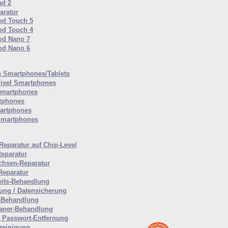
ad 2
aratur
od Touch 5
od Touch 4
od Nano 7
od Nano 6
 Smartphones/Tablets
ixel Smartphones
Smartphones
tphones
artphones
Smartphones
Reparatur auf Chip-Level
Reparatur
hsen-Reparatur
Reparatur
eits-Behandlung
tung / Datensicherung
-Behandlung
aner-Behandlung
Passwort-Entfernung
reinigung