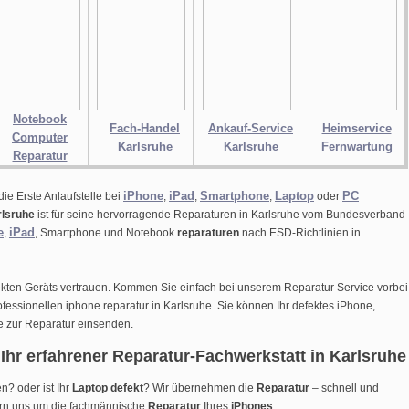
Notebook
Fach-Handel
Ankauf-Service
Heimservice
Computer
Karlsruhe
Karlsruhe
Fernwartung
Reparatur
iPhone
iPad
Smartphone
Laptop
PC
die Erste Anlaufstelle bei
,
,
,
oder
rlsruhe
ist für seine hervorragende Reparaturen in Karlsruhe vom Bundesverband
e
iPad
,
, Smartphone und Notebook
reparaturen
nach ESD-Richtlinien in
ekten Geräts vertrauen. Kommen Sie einfach bei unserem Reparatur Service vorbei
ofessionellen iphone reparatur in Karlsruhe. Sie können Ihr defektes iPhone,
e
zur Reparatur einsenden.
Ihr erfahrener Reparatur-Fachwerkstatt in Karlsruhe
n? oder ist Ihr
Laptop defekt
? Wir übernehmen die
Reparatur
– schnell und
rn uns um die fachmännische
Reparatur
Ihres
iPhones
.