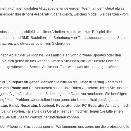
einem wichtigen digitalen Alltagsbegleiter geworden. Wenn an dem Gerät etwas
 erledigen Ihre
iPhone-Reparatur
, ganz gleich, welches Modell Sie besitzen - vom
mfassend und schließt sämtliche Arbeiten mit ein, wie zum Beispiel die
tsprechern und SMD-Bauteilen, die Behebung von Touchscreenproblemen, Sturz-
aturen, wie etwa das Löten von Sicherungen.
(nach Ablauf der 24 Monate), das aufspielen von Software-Updates oder den
Sie sich gerne an uns wenden! Werfen Sie einen Blick auf unsere Liste an
dem gewünschten Service Ausschau. Falls wir etwas nicht erledigen können,
r
PC
in
Reparatur
geben, denken Sie bitte an die Datensicherung – sofern es
ur
von
iPhone
und Co. versuchen sollen, Ihre Daten zu sichern, teilen Sie uns das
n regelmäßigen Abständen eine Sicherung Ihrer Daten vorzunehmen. Sie benötigen
ng? Kein Problem, wir erstellen Ihnen gerne ein kostenpflichtiges Angebot.
atur, Handy Reparatur, Notebook Reparatur
oder
PC Reparatur
Auftrag einfach
 bei uns vorbei. Falls Sie das Gerät einsenden möchten, legen Sie bitte einen
 den Sie auf unserer Website herunterladen können.
der
iPhone
zu Bruch gegangen ist. Wir kümmern uns gerne um die professionelle