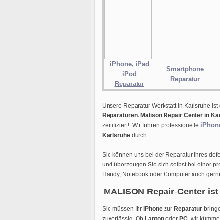
iPhone, iPad
Smartphone
iPod
Reparatur
Reparatur
Unsere Reparatur Werkstatt in Karlsruhe ist 
Reparaturen.
Malison Repair Center in Ka
iPhon
zertifiziert!. Wir führen professionelle
Karlsruhe
durch.
Sie können uns bei der Reparatur Ihres def
und überzeugen Sie sich selbst bei einer pr
Handy, Notebook oder Computer auch gern
MALISON Repair-Center ist 
Sie müssen Ihr
iPhone
zur
Reparatur
bringe
zuverlässig. Ob
Laptop
oder
PC
, wir kümme