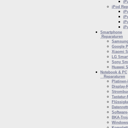
iP
iPod
Rep
iP
iP
iP
iP
Smartphone
Reparaturen
Samsung
Google P
Xiaomi 
LG Smar
Sony Sm
Huawei 
Notebook & PC
Reparaturen
Platinen-
Display-
Strombuc
Tastatur-
Flüssigk
Datenret
Software
BKA-Troj
Windows 
Komplett