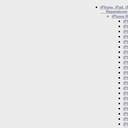
iPhone, iPad, 
Reparaturen
iPhone
R
iP
iP
iP
iP
iP
iP
iP
iP
iP
iP
iP
iP
iP
iP
iP
iP
iP
iP
iP
iP
iP