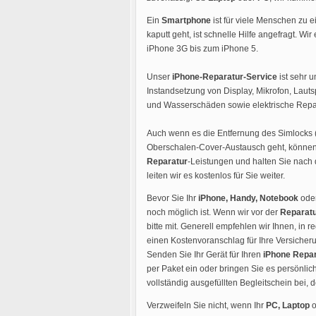
Ein
Smartphone
ist für viele Menschen zu 
kaputt geht, ist schnelle Hilfe angefragt. Wir
iPhone 3G bis zum iPhone 5.
Unser
iPhone-Reparatur-Service
ist sehr u
Instandsetzung von Display, Mikrofon, Lau
und Wasserschäden sowie elektrische Repar
Auch wenn es die Entfernung des Simlocks 
Oberschalen-Cover-Austausch geht, können 
Reparatur
-Leistungen und halten Sie nach 
leiten wir es kostenlos für Sie weiter.
Bevor Sie Ihr
iPhone, Handy, Notebook
ode
noch möglich ist. Wenn wir vor der
Reparat
bitte mit. Generell empfehlen wir Ihnen, i
einen Kostenvoranschlag für Ihre Versicheru
Senden Sie Ihr Gerät für Ihren
iPhone Repar
per Paket ein oder bringen Sie es persönlich
vollständig ausgefüllten Begleitschein bei,
Verzweifeln Sie nicht, wenn Ihr
PC, Laptop
o