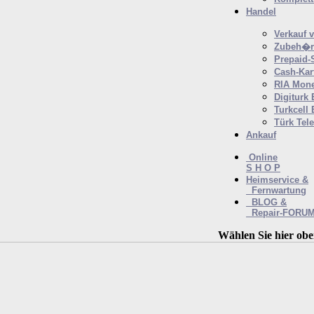
Handel
Verkauf 
Zubeh�r 
Prepaid-
Cash-Kar
RIA Mone
Digiturk
Turkcell
Türk Tel
Ankauf
Online
S H O P
Heimservice &
Fernwartung
BLOG &
Repair-FORU
Wählen Sie hier obe