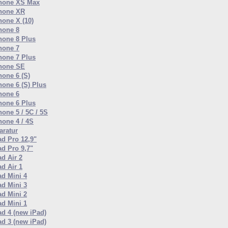
hone XS Max
hone XR
hone X (10)
hone 8
hone 8 Plus
hone 7
hone 7 Plus
hone SE
hone 6 (S)
hone 6 (S) Plus
hone 6
hone 6 Plus
hone 5 / 5C / 5S
hone 4 / 4S
ratur
ad Pro 12,9"
ad Pro 9,7"
ad Air 2
ad Air 1
ad Mini 4
ad Mini 3
ad Mini 2
ad Mini 1
ad 4 (new iPad)
ad 3 (new iPad)