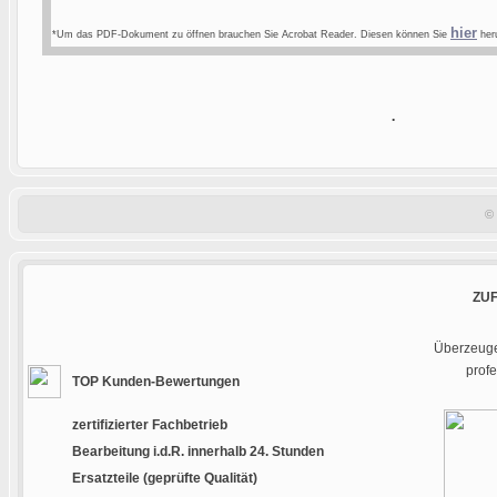
hier
*Um das PDF-Dokument zu öffnen brauchen Sie Acrobat Reader. Diesen können Sie
heru
.
©
ZU
Überzeugen
prof
TOP Kunden-Bewertungen
zertifizierter Fachbetrieb
Bearbeitung i.d.R. innerhalb 24. Stunden
Ersatzteile (geprüfte Qualität)