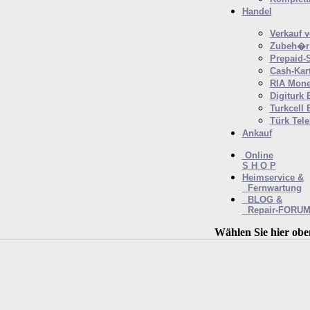
Handel
Verkauf 
Zubeh�r 
Prepaid-
Cash-Kar
RIA Mone
Digiturk 
Turkcell 
Türk Tel
Ankauf
Online
S H O P
Heimservice &
Fernwartung
BLOG &
Repair-FORU
Wählen Sie hier obe