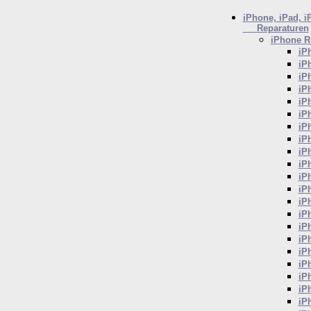
iPhone, iPad, i
Reparaturen
iPhone
Re
iP
iP
iP
iP
iP
iP
iP
iP
iP
iP
iP
iP
iP
iP
iP
iP
iP
iP
iP
iP
iP