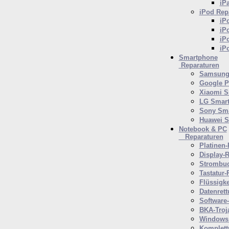
iP
iPod
Repa
iP
iP
iP
iP
Smartphone
Reparaturen
Samsung 
Google P
Xiaomi S
LG Smar
Sony Sm
Huawei 
Notebook & PC
Reparaturen
Platinen-
Display-R
Strombuc
Tastatur-
Flüssigk
Datenrett
Software
BKA-Troj
Windows 
Komplett