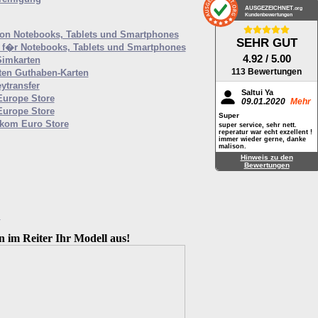
AUSGEZEICHNET
.org
Kundenbewertungen
von Notebooks, Tablets und Smartphones
SEHR GUT
f�r Notebooks, Tablets und Smartphones
4.92
/ 5.00
Simkarten
113 Bewertungen
ten Guthaben-Karten
ytransfer
Saltui Ya
Europe Store
09.01.2020
Mehr
Europe Store
Super
ekom Euro Store
super service, sehr nett.
reperatur war echt exzellent !
immer wieder gerne, danke
malison.
Hinweis zu den
Bewertungen
M
n im Reiter Ihr Modell aus!