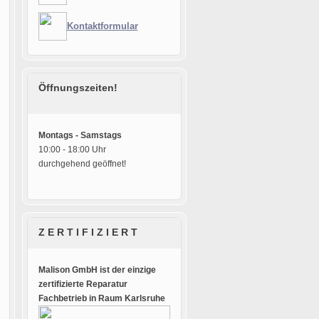
Kontaktformular
Öffnungszeiten!
Montags - Samstags
10:00 - 18:00 Uhr
durchgehend geöffnet!
Z E R T I F I Z I E R T
Malison GmbH ist der einzige
zertifizierte Reparatur
Fachbetrieb in Raum Karlsruhe