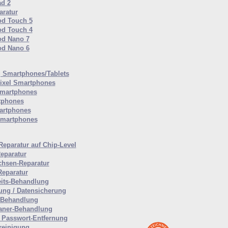
ad 2
ratur
od Touch 5
od Touch 4
od Nano 7
od Nano 6
Smartphones/Tablets
ixel Smartphones
martphones
tphones
artphones
Smartphones
Reparatur auf Chip-Level
eparatur
hsen-Reparatur
Reparatur
eits-Behandlung
ung / Datensicherung
-Behandlung
aner-Behandlung
Passwort-Entfernung
reinigung