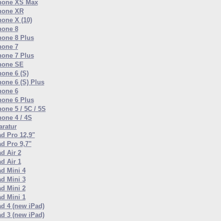
hone XS Max
hone XR
hone X (10)
hone 8
hone 8 Plus
hone 7
hone 7 Plus
hone SE
hone 6 (S)
hone 6 (S) Plus
hone 6
hone 6 Plus
one 5 / 5C / 5S
hone 4 / 4S
ratur
ad Pro 12,9"
ad Pro 9,7"
d Air 2
d Air 1
ad Mini 4
ad Mini 3
ad Mini 2
ad Mini 1
ad 4 (new iPad)
ad 3 (new iPad)