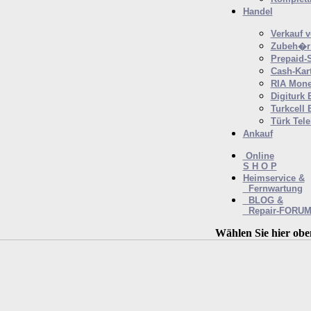
Handel
Verkauf 
Zubeh�r 
Prepaid-
Cash-Kar
RIA Mone
Digiturk 
Turkcell 
Türk Tel
Ankauf
Online
S H O P
Heimservice &
Fernwartung
BLOG &
Repair-FORU
Wählen Sie hier obe