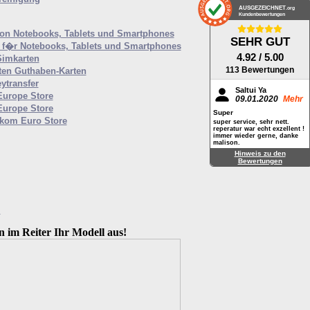
AUSGEZEICHNET
.org
Kundenbewertungen
von Notebooks, Tablets und Smartphones
SEHR GUT
f�r Notebooks, Tablets und Smartphones
4.92
/ 5.00
Simkarten
113 Bewertungen
ten Guthaben-Karten
ytransfer
Saltui Ya
Europe Store
09.01.2020
Mehr
Europe Store
Super
ekom Euro Store
super service, sehr nett.
reperatur war echt exzellent !
immer wieder gerne, danke
malison.
Hinweis zu den
Bewertungen
M
n im Reiter Ihr Modell aus!