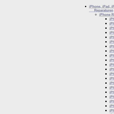
iPhone, iPad, i
Reparaturen
iPhone
Re
iP
iP
iP
iP
iP
iP
iP
iP
iP
iP
iP
iP
iP
iP
iP
iP
iP
iP
iP
iP
iP