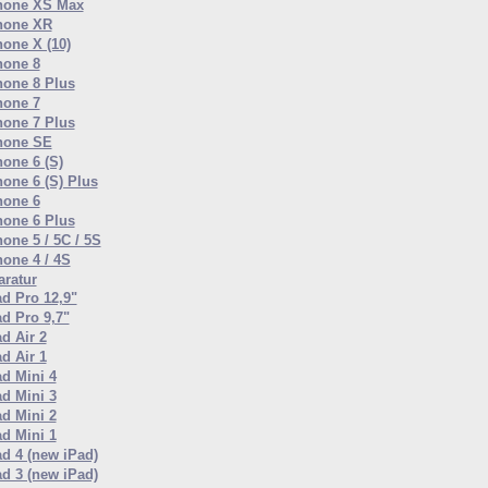
hone XS Max
hone XR
hone X (10)
hone 8
hone 8 Plus
hone 7
hone 7 Plus
hone SE
hone 6 (S)
hone 6 (S) Plus
hone 6
hone 6 Plus
one 5 / 5C / 5S
hone 4 / 4S
ratur
ad Pro 12,9"
ad Pro 9,7"
d Air 2
d Air 1
ad Mini 4
ad Mini 3
ad Mini 2
ad Mini 1
ad 4 (new iPad)
ad 3 (new iPad)