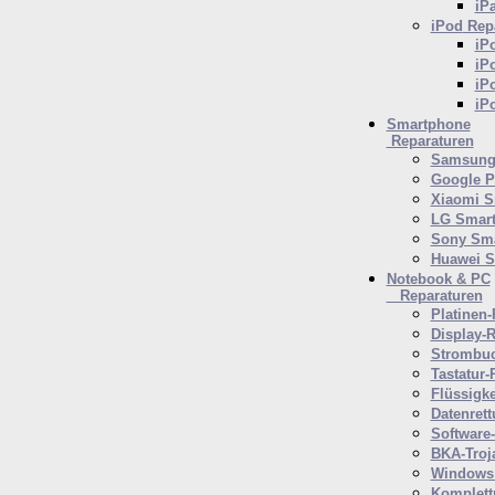
iP
iPod
Repa
iP
iP
iP
iP
Smartphone
Reparaturen
Samsung 
Google P
Xiaomi S
LG Smar
Sony Sm
Huawei 
Notebook & PC
Reparaturen
Platinen-
Display-R
Strombuc
Tastatur-
Flüssigk
Datenrett
Software
BKA-Troj
Windows 
Komplett