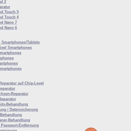
ad 2
ratur
od Touch 5
od Touch 4
od Nano 7
od Nano 6
Smartphones/Tablets
ixel Smartphones
martphones
tphones
artphones
Smartphones
Reparatur auf Chip-Level
eparatur
hsen-Reparatur
Reparatur
eits-Behandlung
ung / Datensicherung
-Behandlung
aner-Behandlung
Passwort-Entfernung
reinigung