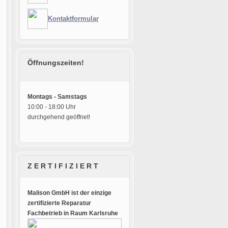
Kontaktformular
Öffnungszeiten!
Montags - Samstags
10:00 - 18:00 Uhr
durchgehend geöffnet!
Z E R T I F I Z I E R T
Malison GmbH ist der einzige
zertifizierte Reparatur
Fachbetrieb in Raum Karlsruhe