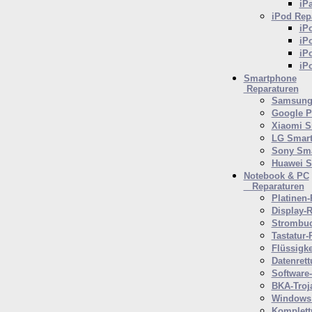
iP
iPod
Repa
iP
iP
iP
iP
Smartphone
Reparaturen
Samsung 
Google P
Xiaomi S
LG Smar
Sony Sm
Huawei 
Notebook & PC
Reparaturen
Platinen-
Display-R
Strombuc
Tastatur-
Flüssigk
Datenrett
Software
BKA-Troj
Windows 
Komplett