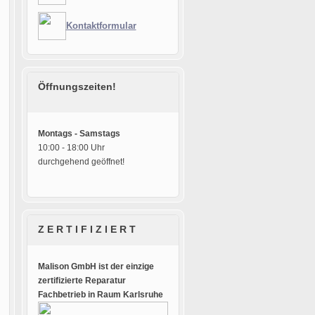
Kontaktformular
Öffnungszeiten!
Montags - Samstags
10:00 - 18:00 Uhr
durchgehend geöffnet!
Z E R T I F I Z I E R T
Malison GmbH ist der einzige
zertifizierte Reparatur
Fachbetrieb in Raum Karlsruhe