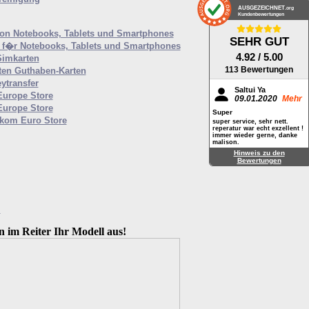
AUSGEZEICHNET
.org
Kundenbewertungen
von Notebooks, Tablets und Smartphones
SEHR GUT
f�r Notebooks, Tablets und Smartphones
4.92
/ 5.00
Simkarten
113 Bewertungen
ten Guthaben-Karten
ytransfer
Saltui Ya
Europe Store
09.01.2020
Mehr
Europe Store
Super
ekom Euro Store
super service, sehr nett.
reperatur war echt exzellent !
immer wieder gerne, danke
malison.
Hinweis zu den
Bewertungen
M
n im Reiter Ihr Modell aus!