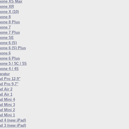
hone XS Max
hone XR
hone X (10)
hone 8
hone 8 Plus
hone 7
hone 7 Plus
hone SE
hone 6 (S)
hone 6 (S) Plus
hone 6
hone 6 Plus
one 5 / 5C / 5S
hone 4 / 4S
ratur
ad Pro 12,9"
ad Pro 9,7"
d Air 2
d Air 1
ad Mini 4
ad Mini 3
ad Mini 2
ad Mini 1
ad 4 (new iPad)
ad 3 (new iPad)