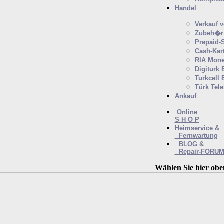
Handel
Verkauf 
Zubeh�r 
Prepaid-
Cash-Kar
RIA Mone
Digiturk 
Turkcell 
Türk Tel
Ankauf
Online
S H O P
Heimservice &
Fernwartung
BLOG &
Repair-FORU
Wählen Sie hier obe