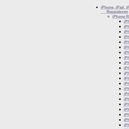
iPhone, iPad, i
Reparaturen
iPhone
Re
iP
iP
iP
iP
iP
iP
iP
iP
iP
iP
iP
iP
iP
iP
iP
iP
iP
iP
iP
iP
iP