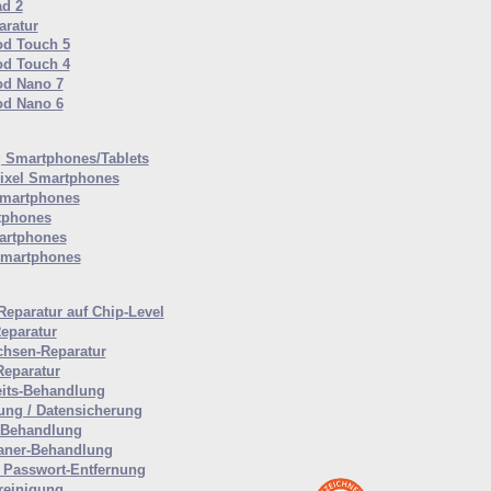
ad 2
ratur
od Touch 5
od Touch 4
od Nano 7
od Nano 6
Smartphones/Tablets
ixel Smartphones
martphones
tphones
artphones
Smartphones
Reparatur auf Chip-Level
eparatur
hsen-Reparatur
Reparatur
eits-Behandlung
ung / Datensicherung
-Behandlung
aner-Behandlung
Passwort-Entfernung
reinigung