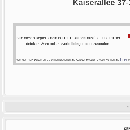
Kaiserallee 37-
Bitte diesen Begleitschein in PDF-Dokument ausfüllen und mit der
defekten Ware bei uns vorbeibringen oder zusenden.
hier
*Um das PDF-Dokument zu öffnen brauchen Sie Acrobat Reader. Diesen können Sie
he
.
©
ZU