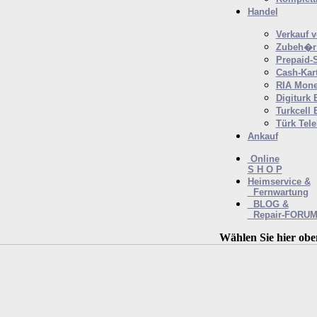
Handel
Verkauf 
Zubeh�r 
Prepaid-
Cash-Kar
RIA Mone
Digiturk 
Turkcell 
Türk Tel
Ankauf
Online
S H O P
Heimservice &
Fernwartung
BLOG &
Repair-FORU
Wählen Sie hier obe