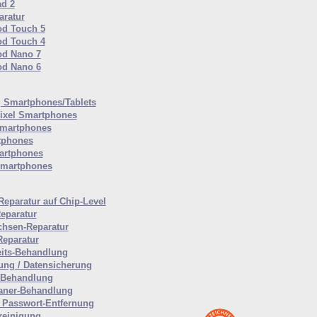
ad 2
ratur
od Touch 5
od Touch 4
od Nano 7
od Nano 6
Smartphones/Tablets
ixel Smartphones
martphones
tphones
artphones
Smartphones
Reparatur auf Chip-Level
eparatur
hsen-Reparatur
Reparatur
eits-Behandlung
ung / Datensicherung
-Behandlung
aner-Behandlung
Passwort-Entfernung
reinigung