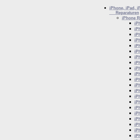
iPhone, iPad, i
Reparaturen
iPhone
Re
iP
iP
iP
iP
iP
iP
iP
iP
iP
iP
iP
iP
iP
iP
iP
iP
iP
iP
iP
iP
iP