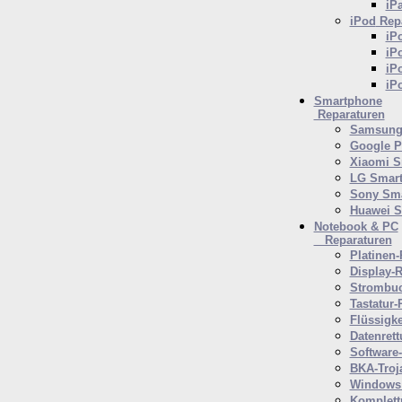
iP
iPod
Repa
iP
iP
iP
iP
Smartphone
Reparaturen
Samsung 
Google P
Xiaomi S
LG Smar
Sony Sm
Huawei 
Notebook & PC
Reparaturen
Platinen-
Display-R
Strombuc
Tastatur-
Flüssigk
Datenrett
Software
BKA-Troj
Windows 
Komplett