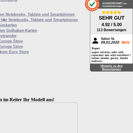
AUSGEZEICHNET
.org
Kundenbewertungen
von Notebooks, Tablets und Smartphones
SEHR GUT
f�r Notebooks, Tablets und Smartphones
4.92
/ 5.00
Simkarten
113 Bewertungen
ten Guthaben-Karten
ytransfer
Saltui Ya
Europe Store
09.01.2020
Mehr
Europe Store
Super
ekom Euro Store
super service, sehr nett.
reperatur war echt exzellent !
immer wieder gerne, danke
malison.
Hinweis zu den
Bewertungen
M
n im Reiter Ihr Modell aus!