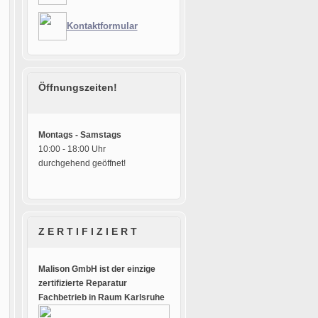
Kontaktformular
Öffnungszeiten!
Montags - Samstags
10:00 - 18:00 Uhr
durchgehend geöffnet!
Z E R T I F I Z I E R T
Malison GmbH ist der einzige
zertifizierte Reparatur
Fachbetrieb in Raum Karlsruhe