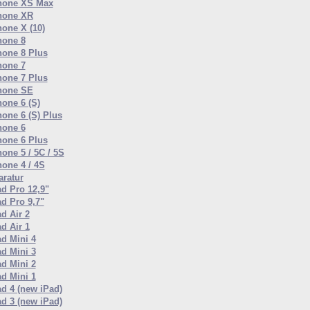
hone XS Max
hone XR
hone X (10)
hone 8
hone 8 Plus
hone 7
hone 7 Plus
hone SE
hone 6 (S)
hone 6 (S) Plus
hone 6
hone 6 Plus
one 5 / 5C / 5S
hone 4 / 4S
ratur
ad Pro 12,9"
ad Pro 9,7"
d Air 2
d Air 1
ad Mini 4
ad Mini 3
ad Mini 2
ad Mini 1
ad 4 (new iPad)
ad 3 (new iPad)