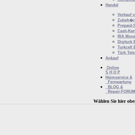
Handel
Verkauf 
Zubeh�r 
Prepaid-
Cash-Kar
RIA Mone
Digiturk 
Turkcell 
Türk Tel
Ankauf
Online
S H O P
Heimservice &
Fernwartung
BLOG &
Repair-FORU
Wählen Sie hier obe