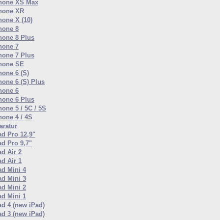
hone XS Max
hone XR
hone X (10)
hone 8
hone 8 Plus
hone 7
hone 7 Plus
hone SE
hone 6 (S)
hone 6 (S) Plus
hone 6
hone 6 Plus
hone 5 / 5C / 5S
hone 4 / 4S
ratur
ad Pro 12,9"
ad Pro 9,7"
ad Air 2
ad Air 1
ad Mini 4
ad Mini 3
ad Mini 2
ad Mini 1
ad 4 (new iPad)
ad 3 (new iPad)