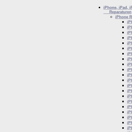
iPhone, iPad, 
Reparaturen
iPhone
R
iP
iP
iP
iP
iP
iP
iP
iP
iP
iP
iP
iP
iP
iP
iP
iP
iP
iP
iP
iP
iP