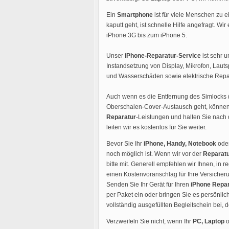
Ein
Smartphone
ist für viele Menschen zu 
kaputt geht, ist schnelle Hilfe angefragt. Wir
iPhone 3G bis zum iPhone 5.
Unser
iPhone-Reparatur-Service
ist sehr u
Instandsetzung von Display, Mikrofon, Lau
und Wasserschäden sowie elektrische Repar
Auch wenn es die Entfernung des Simlocks 
Oberschalen-Cover-Austausch geht, können 
Reparatur
-Leistungen und halten Sie nach 
leiten wir es kostenlos für Sie weiter.
Bevor Sie Ihr
iPhone, Handy, Notebook
ode
noch möglich ist. Wenn wir vor der
Reparat
bitte mit. Generell empfehlen wir Ihnen, i
einen Kostenvoranschlag für Ihre Versicheru
Senden Sie Ihr Gerät für Ihren
iPhone Repar
per Paket ein oder bringen Sie es persönlich
vollständig ausgefüllten Begleitschein bei,
Verzweifeln Sie nicht, wenn Ihr
PC, Laptop
o