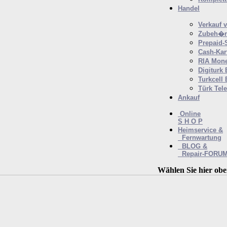
Handel
Verkauf 
Zubeh�r 
Prepaid-
Cash-Kar
RIA Mone
Digiturk
Turkcell
Türk Tel
Ankauf
Online
S H O P
Heimservice &
Fernwartung
BLOG &
Repair-FORU
Wählen Sie hier obe