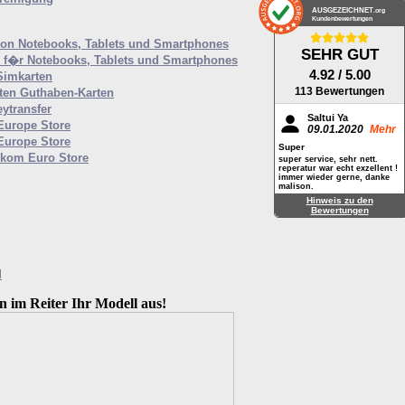
AUSGEZEICHNET
.org
Kundenbewertungen
von Notebooks, Tablets und Smartphones
SEHR GUT
f�r Notebooks, Tablets und Smartphones
4.92
/ 5.00
Simkarten
113 Bewertungen
ten Guthaben-Karten
ytransfer
Saltui Ya
 Europe Store
09.01.2020
Mehr
 Europe Store
Super
ekom Euro Store
super service, sehr nett.
reperatur war echt exzellent !
immer wieder gerne, danke
malison.
Hinweis zu den
Bewertungen
M
n im Reiter Ihr Modell aus!