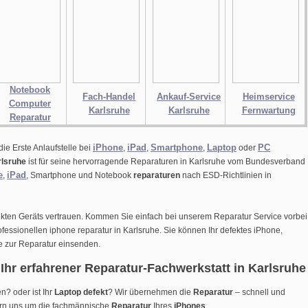
Notebook
Fach-Handel
Ankauf-Service
Heimservice
Computer
Karlsruhe
Karlsruhe
Fernwartung
Reparatur
iPhone
iPad
Smartphone
Laptop
PC
die Erste Anlaufstelle bei
,
,
,
oder
rlsruhe
ist für seine hervorragende Reparaturen in Karlsruhe vom Bundesverband
e
iPad
,
, Smartphone und Notebook
reparaturen
nach ESD-Richtlinien in
ekten Geräts vertrauen. Kommen Sie einfach bei unserem Reparatur Service vorbei
ofessionellen iphone reparatur in Karlsruhe. Sie können Ihr defektes iPhone,
e
zur Reparatur einsenden.
Ihr erfahrener Reparatur-Fachwerkstatt in Karlsruhe
n? oder ist Ihr
Laptop defekt
? Wir übernehmen die
Reparatur
– schnell und
rn uns um die fachmännische
Reparatur
Ihres
iPhones
.