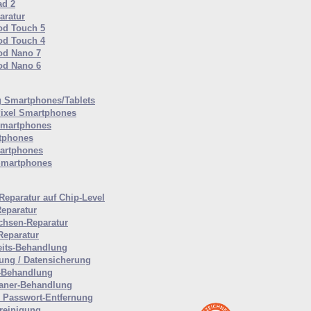
ad 2
aratur
od Touch 5
od Touch 4
od Nano 7
od Nano 6
 Smartphones/Tablets
ixel Smartphones
Smartphones
tphones
artphones
Smartphones
Reparatur auf Chip-Level
Reparatur
hsen-Reparatur
Reparatur
eits-Behandlung
tung / Datensicherung
-Behandlung
aner-Behandlung
Passwort-Entfernung
reinigung