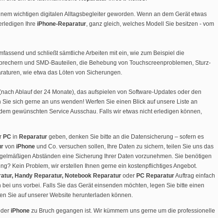
einem wichtigen digitalen Alltagsbegleiter geworden. Wenn an dem Gerät etwas
 erledigen Ihre
iPhone-Reparatur
, ganz gleich, welches Modell Sie besitzen - vom
mfassend und schließt sämtliche Arbeiten mit ein, wie zum Beispiel die
tsprechern und SMD-Bauteilen, die Behebung von Touchscreenproblemen, Sturz-
aturen, wie etwa das Löten von Sicherungen.
(nach Ablauf der 24 Monate), das aufspielen von Software-Updates oder den
Sie sich gerne an uns wenden! Werfen Sie einen Blick auf unsere Liste an
dem gewünschten Service Ausschau. Falls wir etwas nicht erledigen können,
r
PC
in
Reparatur
geben, denken Sie bitte an die Datensicherung – sofern es
ur
von
iPhone
und Co. versuchen sollen, Ihre Daten zu sichern, teilen Sie uns das
n regelmäßigen Abständen eine Sicherung Ihrer Daten vorzunehmen. Sie benötigen
ng? Kein Problem, wir erstellen Ihnen gerne ein kostenpflichtiges Angebot.
atur, Handy Reparatur, Notebook Reparatur
oder
PC Reparatur
Auftrag einfach
 bei uns vorbei. Falls Sie das Gerät einsenden möchten, legen Sie bitte einen
 den Sie auf unserer Website herunterladen können.
der
iPhone
zu Bruch gegangen ist. Wir kümmern uns gerne um die professionelle