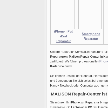
iPhone, iPad
Smartphone
iPod
Reparatur
Reparatur
Unsere Reparatur Werkstatt in Karlsruhe ist 
Reparaturen.
Malison Repair Center in Ka
iPhon
zertifiziert!. Wir führen professionelle
Karlsruhe
durch.
Sie können uns bei der Reparatur Ihres def
und überzeugen Sie sich selbst bei einer pr
Handy, Notebook oder Computer auch gern
MALISON Repair-Center ist 
Sie müssen Ihr
iPhone
zur
Reparatur
bringe
zuverlässig. Ob
Laptop
oder
PC
, wir kümme