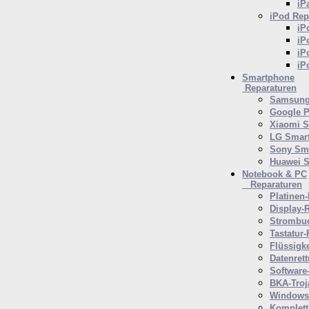
iP
iPod
Rep
iP
iP
iP
iP
Smartphone
Reparaturen
Samsung
Google P
Xiaomi 
LG Smar
Sony Sm
Huawei 
Notebook & PC
Reparaturen
Platinen-
Display-
Strombuc
Tastatur-
Flüssigk
Datenret
Software
BKA-Troj
Windows 
Komplett