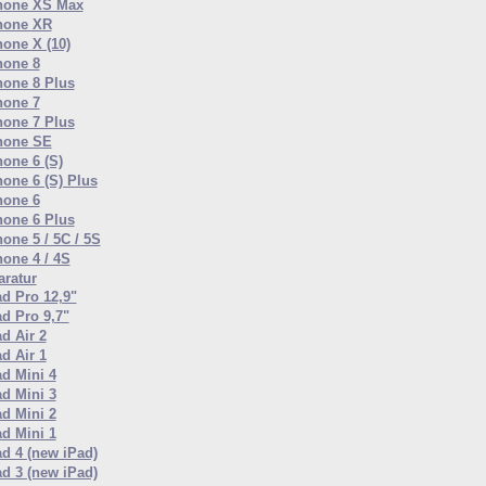
hone XS Max
hone XR
hone X (10)
hone 8
hone 8 Plus
hone 7
hone 7 Plus
hone SE
hone 6 (S)
hone 6 (S) Plus
hone 6
hone 6 Plus
one 5 / 5C / 5S
hone 4 / 4S
ratur
ad Pro 12,9"
ad Pro 9,7"
d Air 2
d Air 1
ad Mini 4
ad Mini 3
ad Mini 2
ad Mini 1
ad 4 (new iPad)
ad 3 (new iPad)