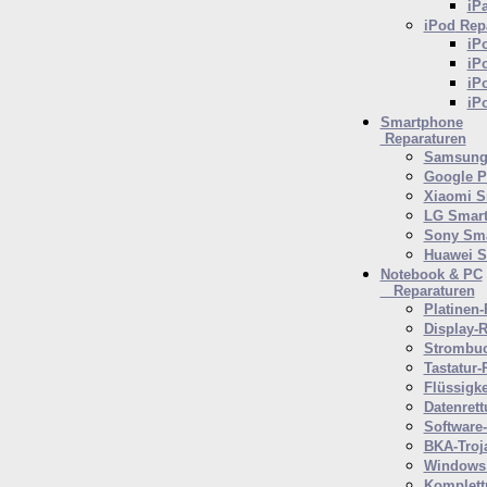
iP
iPod
Repa
iP
iP
iP
iP
Smartphone
Reparaturen
Samsung 
Google P
Xiaomi S
LG Smar
Sony Sm
Huawei 
Notebook & PC
Reparaturen
Platinen-
Display-R
Strombuc
Tastatur-
Flüssigk
Datenrett
Software
BKA-Troj
Windows 
Komplett