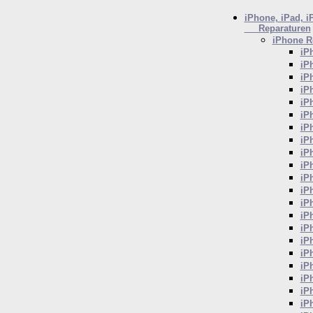
iPhone, iPad, i
Reparaturen
iPhone
Re
iP
iP
iP
iP
iP
iP
iP
iP
iP
iP
iP
iP
iP
iP
iP
iP
iP
iP
iP
iP
iP