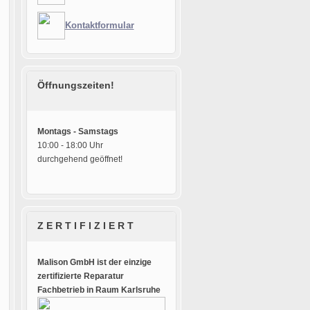
Kontaktformular
Öffnungszeiten!
Montags - Samstags
10:00 - 18:00 Uhr
durchgehend geöffnet!
Z E R T I F I Z I E R T
Malison GmbH ist der einzige
zertifizierte Reparatur
Fachbetrieb in Raum Karlsruhe