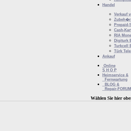
Handel
Verkauf 
Zubeh�r 
Prepaid-
Cash-Kar
RIA Mone
Digiturk 
Turkcell 
Türk Tel
Ankauf
Online
S H O P
Heimservice &
Fernwartung
BLOG &
Repair-FORU
Wählen Sie hier obe