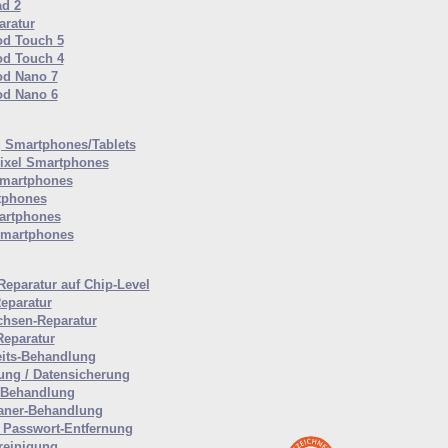
ad 2
ratur
od Touch 5
od Touch 4
od Nano 7
od Nano 6
Smartphones/Tablets
ixel Smartphones
martphones
tphones
artphones
Smartphones
Reparatur auf Chip-Level
eparatur
hsen-Reparatur
Reparatur
eits-Behandlung
ung / Datensicherung
-Behandlung
aner-Behandlung
Passwort-Entfernung
reinigung