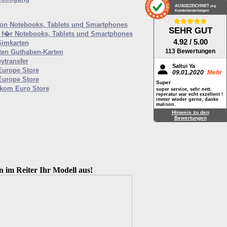
AUSGEZEICHNET
.org
Kundenbewertungen
von Notebooks, Tablets und Smartphones
SEHR GUT
f�r Notebooks, Tablets und Smartphones
4.92
/ 5.00
Simkarten
113 Bewertungen
ten Guthaben-Karten
ytransfer
Saltui Ya
Europe Store
09.01.2020
Mehr
Europe Store
Super
ekom Euro Store
super service, sehr nett.
reperatur war echt exzellent !
immer wieder gerne, danke
malison.
Hinweis zu den
Bewertungen
M
n im Reiter Ihr Modell aus!