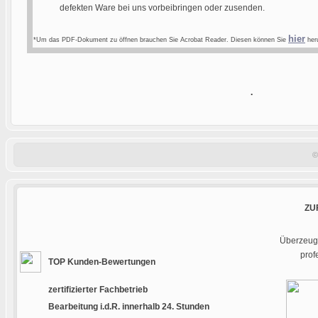
defekten Ware bei uns vorbeibringen oder zusenden.
hier
*Um das PDF-Dokument zu öffnen brauchen Sie Acrobat Reader. Diesen können Sie
heru
.
©
ZU
Überzeuge
prof
TOP Kunden-Bewertungen
zertifizierter Fachbetrieb
Bearbeitung i.d.R. innerhalb 24. Stunden