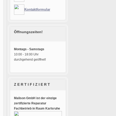
Kontaktformular
Öffnungszeiten!
Montags - Samstags
10:00 - 18:00 Uhr
durchgehend geöffnet!
Z E R T I F I Z I E R T
Malison GmbH ist der einzige
zertifizierte Reparatur
Fachbetrieb in Raum Karlsruhe