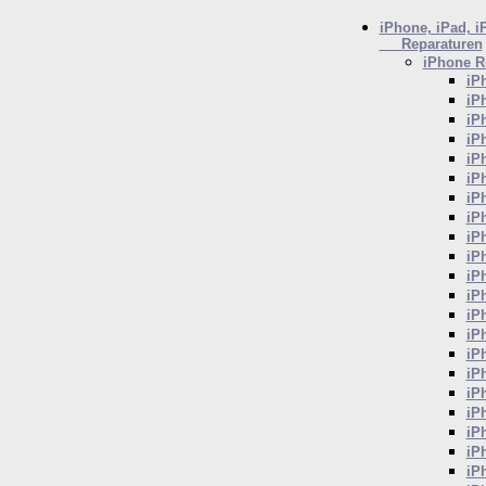
iPhone, iPad, i
Reparaturen
iPhone
Re
iP
iP
iP
iP
iP
iP
iP
iP
iP
iP
iP
iP
iP
iP
iP
iP
iP
iP
iP
iP
iP