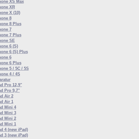
hone XS Max
hone XR
hone X (10)
hone 8
hone 8 Plus
hone 7
hone 7 Plus
hone SE
hone 6 (S)
hone 6 (S) Plus
hone 6
hone 6 Plus
one 5 / 5C / 5S
hone 4 / 4S
ratur
ad Pro 12,9"
ad Pro 9,7"
d Air 2
d Air 1
ad Mini 4
ad Mini 3
ad Mini 2
ad Mini 1
ad 4 (new iPad)
ad 3 (new iPad)