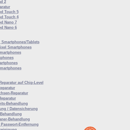
ad 2
ratur
od Touch 5
od Touch 4
od Nano 7
od Nano 6
Smartphones/Tablets
ixel Smartphones
martphones
tphones
artphones
Smartphones
Reparatur auf Chip-Level
eparatur
hsen-Reparatur
Reparatur
eits-Behandlung
ung / Datensicherung
-Behandlung
aner-Behandlung
Passwort-Entfernung
reinigung