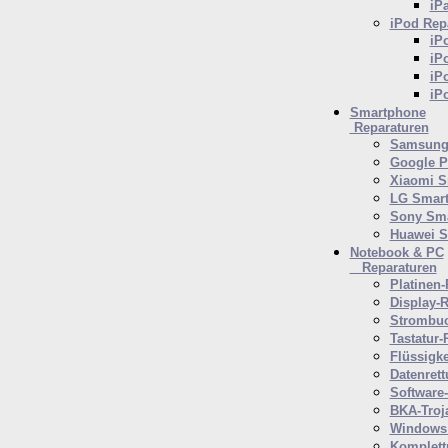
iP
iPod
Repa
iP
iP
iP
iP
Smartphone
Reparaturen
Samsung 
Google P
Xiaomi S
LG Smar
Sony Sm
Huawei 
Notebook & PC
Reparaturen
Platinen-
Display-R
Strombuc
Tastatur-
Flüssigk
Datenrett
Software
BKA-Troj
Windows 
Komplett