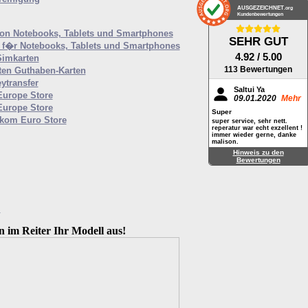
AUSGEZEICHNET
.org
Kundenbewertungen
von Notebooks, Tablets und Smartphones
SEHR GUT
f�r Notebooks, Tablets und Smartphones
4.92
/ 5.00
Simkarten
113 Bewertungen
ten Guthaben-Karten
ytransfer
Saltui Ya
Europe Store
09.01.2020
Mehr
Europe Store
Super
ekom Euro Store
super service, sehr nett.
reperatur war echt exzellent !
immer wieder gerne, danke
malison.
Hinweis zu den
Bewertungen
M
n im Reiter Ihr Modell aus!