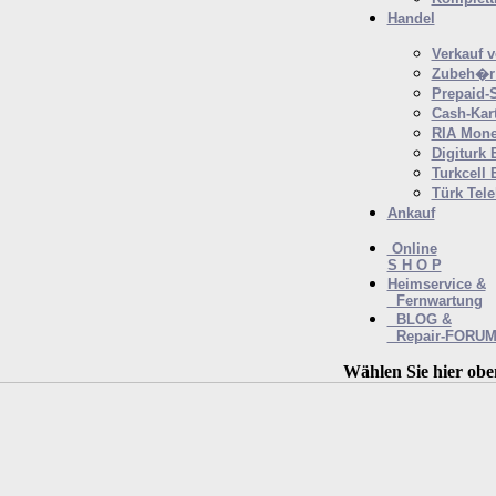
Handel
Verkauf 
Zubeh�r 
Prepaid-
Cash-Kar
RIA Mone
Digiturk 
Turkcell 
Türk Tel
Ankauf
Online
S H O P
Heimservice &
Fernwartung
BLOG &
Repair-FORU
Wählen Sie hier obe