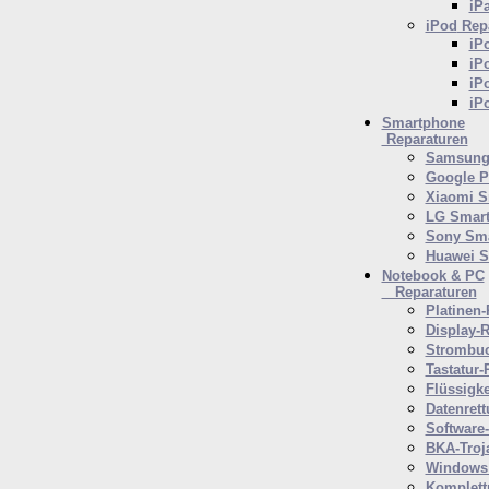
iP
iPod
Repa
iP
iP
iP
iP
Smartphone
Reparaturen
Samsung 
Google P
Xiaomi S
LG Smar
Sony Sm
Huawei 
Notebook & PC
Reparaturen
Platinen-
Display-R
Strombuc
Tastatur-
Flüssigk
Datenrett
Software
BKA-Troj
Windows 
Komplett