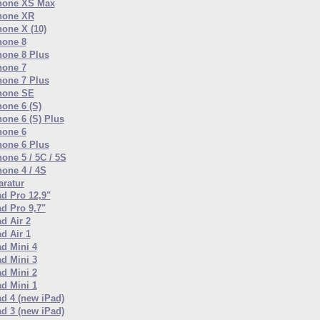
hone XS Max
hone XR
hone X (10)
hone 8
hone 8 Plus
hone 7
hone 7 Plus
hone SE
hone 6 (S)
hone 6 (S) Plus
hone 6
hone 6 Plus
one 5 / 5C / 5S
hone 4 / 4S
ratur
ad Pro 12,9"
ad Pro 9,7"
d Air 2
d Air 1
ad Mini 4
ad Mini 3
ad Mini 2
ad Mini 1
ad 4 (new iPad)
ad 3 (new iPad)