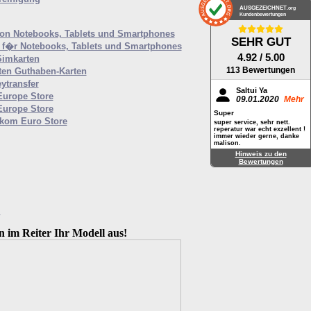
AUSGEZEICHNET
.org
Kundenbewertungen
von Notebooks, Tablets und Smartphones
SEHR GUT
f�r Notebooks, Tablets und Smartphones
4.92
/ 5.00
Simkarten
113 Bewertungen
ten Guthaben-Karten
ytransfer
Saltui Ya
Europe Store
09.01.2020
Mehr
Europe Store
Super
ekom Euro Store
super service, sehr nett.
reperatur war echt exzellent !
immer wieder gerne, danke
malison.
Hinweis zu den
Bewertungen
M
n im Reiter Ihr Modell aus!