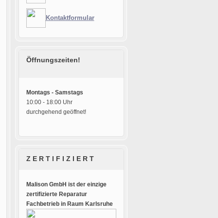
Kontaktformular
Öffnungszeiten!
Montags - Samstags
10:00 - 18:00 Uhr
durchgehend geöffnet!
Z E R T I F I Z I E R T
Malison GmbH ist der einzige
zertifizierte Reparatur
Fachbetrieb in Raum Karlsruhe