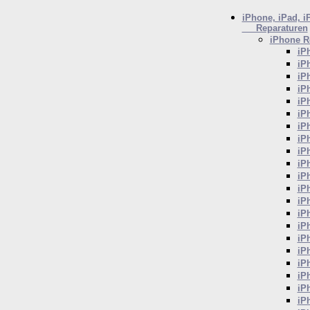
iPhone, iPad, i
Reparaturen
iPhone
Re
iP
iP
iP
iP
iP
iP
iP
iP
iP
iP
iP
iP
iP
iP
iP
iP
iP
iP
iP
iP
iP