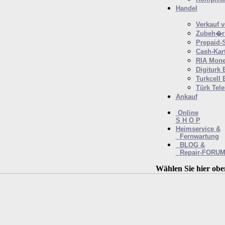
Handel
Verkauf 
Zubeh�r 
Prepaid-
Cash-Kar
RIA Mone
Digiturk 
Turkcell 
Türk Tel
Ankauf
Online
S H O P
Heimservice &
Fernwartung
BLOG &
Repair-FORU
Wählen Sie hier obe