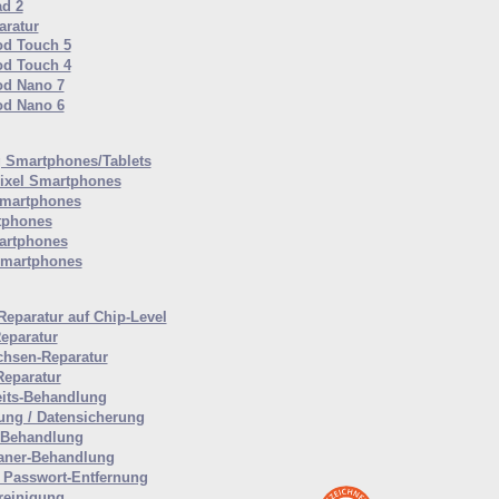
ad 2
ratur
od Touch 5
od Touch 4
od Nano 7
od Nano 6
Smartphones/Tablets
ixel Smartphones
martphones
tphones
artphones
Smartphones
Reparatur auf Chip-Level
eparatur
hsen-Reparatur
Reparatur
eits-Behandlung
ung / Datensicherung
-Behandlung
aner-Behandlung
Passwort-Entfernung
reinigung