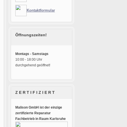
Kontaktformular
Öffnungszeiten!
Montags - Samstags
10:00 - 18:00 Uhr
durchgehend geöffnet!
Z E R T I F I Z I E R T
Malison GmbH ist der einzige
zertifizierte Reparatur
Fachbetrieb in Raum Karlsruhe