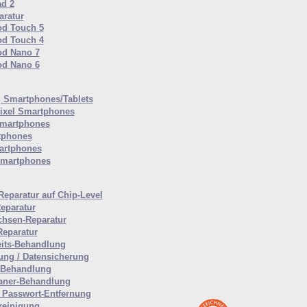
ad 2
ratur
od Touch 5
od Touch 4
od Nano 7
od Nano 6
Smartphones/Tablets
ixel Smartphones
martphones
tphones
artphones
Smartphones
Reparatur auf Chip-Level
eparatur
hsen-Reparatur
Reparatur
eits-Behandlung
ung / Datensicherung
-Behandlung
aner-Behandlung
Passwort-Entfernung
reinigung