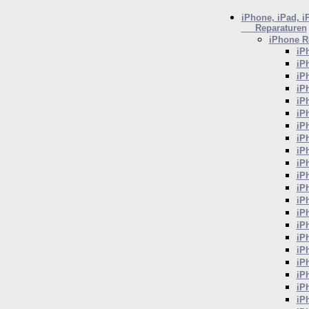
iPhone, iPad, i
Reparaturen
iPhone
Re
iP
iP
iP
iP
iP
iP
iP
iP
iP
iP
iP
iP
iP
iP
iP
iP
iP
iP
iP
iP
iP