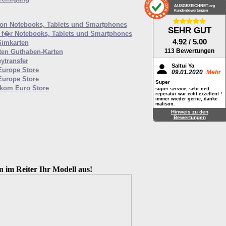
AUSGEZEICHNET
.org
Kundenbewertungen
von Notebooks, Tablets und Smartphones
SEHR GUT
f�r Notebooks, Tablets und Smartphones
4.92
/ 5.00
Simkarten
113 Bewertungen
ten Guthaben-Karten
ytransfer
Saltui Ya
Europe Store
09.01.2020
Mehr
Europe Store
Super
ekom Euro Store
super service, sehr nett.
reperatur war echt exzellent !
immer wieder gerne, danke
malison.
Hinweis zu den
Bewertungen
M
n im Reiter Ihr Modell aus!