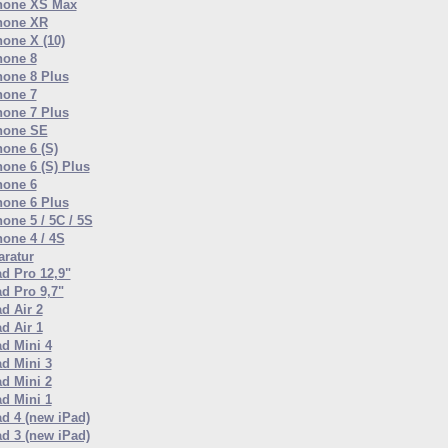
hone XS Max
hone XR
hone X (10)
hone 8
hone 8 Plus
hone 7
hone 7 Plus
hone SE
hone 6 (S)
hone 6 (S) Plus
hone 6
hone 6 Plus
one 5 / 5C / 5S
hone 4 / 4S
ratur
ad Pro 12,9"
ad Pro 9,7"
d Air 2
d Air 1
ad Mini 4
ad Mini 3
ad Mini 2
ad Mini 1
ad 4 (new iPad)
ad 3 (new iPad)