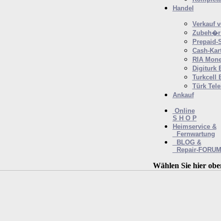
Handel
Verkauf 
Zubeh�r 
Prepaid-
Cash-Kar
RIA Mone
Digiturk 
Turkcell 
Türk Tel
Ankauf
Online
S H O P
Heimservice &
Fernwartung
BLOG &
Repair-FORU
Wählen Sie hier obe