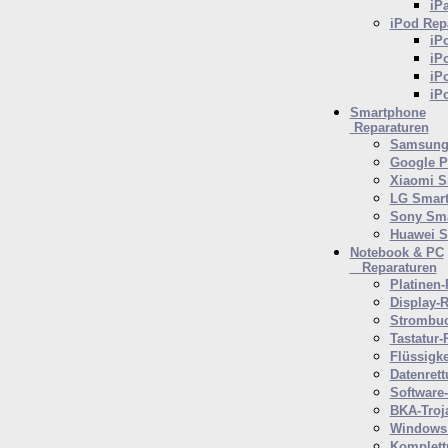
iP
iPod
Repa
iP
iP
iP
iP
Smartphone
Reparaturen
Samsung 
Google P
Xiaomi S
LG Smar
Sony Sm
Huawei 
Notebook & PC
Reparaturen
Platinen-
Display-R
Strombuc
Tastatur-
Flüssigk
Datenrett
Software
BKA-Troj
Windows 
Komplett