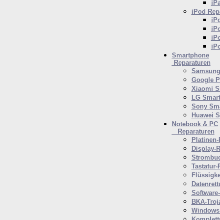
iP
iPod
Repa
iP
iP
iP
iP
Smartphone
Reparaturen
Samsung 
Google P
Xiaomi S
LG Smar
Sony Sm
Huawei 
Notebook & PC
Reparaturen
Platinen-
Display-R
Strombuc
Tastatur-
Flüssigk
Datenrett
Software
BKA-Troj
Windows 
Komplett