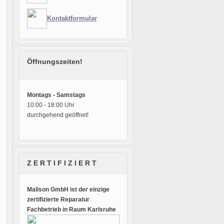
Kontaktformular
Öffnungszeiten!
Montags - Samstags
10:00 - 18:00 Uhr
durchgehend geöffnet!
Z E R T I F I Z I E R T
Malison GmbH ist der einzige
zertifizierte Reparatur
Fachbetrieb in Raum Karlsruhe