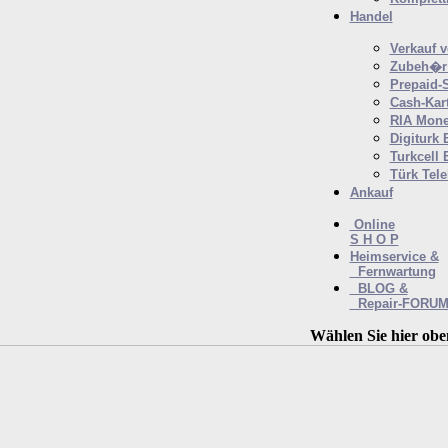
Handel
Verkauf 
Zubeh�r 
Prepaid-
Cash-Kar
RIA Mone
Digiturk 
Turkcell 
Türk Tel
Ankauf
Online
S H O P
Heimservice &
Fernwartung
BLOG &
Repair-FORU
Wählen Sie hier obe