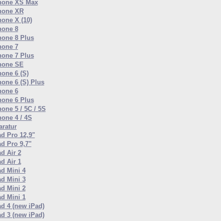
hone XS Max
hone XR
hone X (10)
hone 8
hone 8 Plus
hone 7
hone 7 Plus
hone SE
hone 6 (S)
hone 6 (S) Plus
hone 6
hone 6 Plus
one 5 / 5C / 5S
hone 4 / 4S
ratur
ad Pro 12,9"
ad Pro 9,7"
d Air 2
d Air 1
ad Mini 4
ad Mini 3
ad Mini 2
ad Mini 1
ad 4 (new iPad)
ad 3 (new iPad)