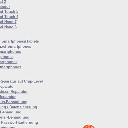
ad 2
ratur
od Touch 5
od Touch 4
od Nano 7
od Nano 6
Smartphones/Tablets
ixel Smartphones
martphones
tphones
artphones
Smartphones
Reparatur auf Chip-Level
eparatur
hsen-Reparatur
Reparatur
eits-Behandlung
ung / Datensicherung
-Behandlung
aner-Behandlung
Passwort-Entfernung
reinigung