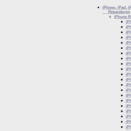
iPhone, iPad, i
Reparaturen
iPhone
Re
iP
iP
iP
iP
iP
iP
iP
iP
iP
iP
iP
iP
iP
iP
iP
iP
iP
iP
iP
iP
iP