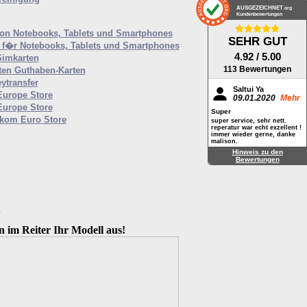
AUSGEZEICHNET
.org
Kundenbewertungen
von Notebooks, Tablets und Smartphones
SEHR GUT
f�r Notebooks, Tablets und Smartphones
4.92
/ 5.00
Simkarten
113 Bewertungen
ten Guthaben-Karten
ytransfer
Saltui Ya
Europe Store
09.01.2020
Mehr
Europe Store
Super
ekom Euro Store
super service, sehr nett.
reperatur war echt exzellent !
immer wieder gerne, danke
malison.
Hinweis zu den
Bewertungen
M
n im Reiter Ihr Modell aus!