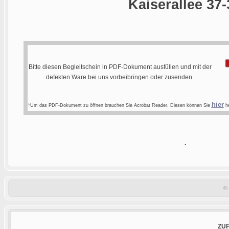
Kaiserallee 37-
Bitte diesen Begleitschein in PDF-Dokument ausfüllen und mit der
defekten Ware bei uns vorbeibringen oder zusenden.
hier
*Um das PDF-Dokument zu öffnen brauchen Sie Acrobat Reader. Diesen können Sie
he
.
©
ZU