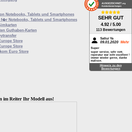
AUSGEZEICHNET
.org
Kundenbewertungen
von Notebooks, Tablets und Smartphones
SEHR GUT
f�r Notebooks, Tablets und Smartphones
4.92
/ 5.00
Simkarten
113 Bewertungen
ten Guthaben-Karten
ytransfer
Saltui Ya
Europe Store
09.01.2020
Mehr
Europe Store
Super
ekom Euro Store
super service, sehr nett.
reperatur war echt exzellent !
immer wieder gerne, danke
malison.
Hinweis zu den
Bewertungen
M
n im Reiter Ihr Modell aus!