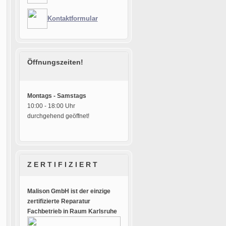
Kontaktformular
Öffnungszeiten!
Montags - Samstags
10:00 - 18:00 Uhr
durchgehend geöffnet!
Z E R T I F I Z I E R T
Malison GmbH ist der einzige
zertifizierte Reparatur
Fachbetrieb in Raum Karlsruhe