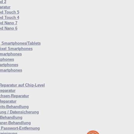
ad 2
ratur
od Touch 5
od Touch 4
od Nano 7
od Nano 6
Smartphones/Tablets
ixel Smartphones
martphones
tphones
artphones
Smartphones
Reparatur auf Chip-Level
eparatur
hsen-Reparatur
Reparatur
eits-Behandlung
ung / Datensicherung
-Behandlung
aner-Behandlung
Passwort-Entfernung
reinigung