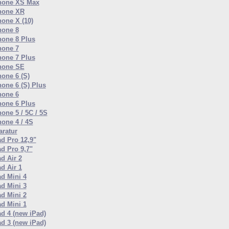
hone XS Max
hone XR
hone X (10)
hone 8
hone 8 Plus
hone 7
hone 7 Plus
hone SE
hone 6 (S)
hone 6 (S) Plus
hone 6
hone 6 Plus
one 5 / 5C / 5S
hone 4 / 4S
ratur
ad Pro 12,9"
ad Pro 9,7"
d Air 2
d Air 1
ad Mini 4
ad Mini 3
ad Mini 2
ad Mini 1
ad 4 (new iPad)
ad 3 (new iPad)