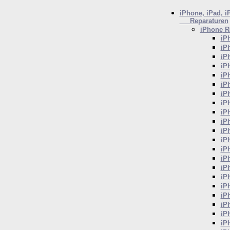
iPhone, iPad, i
Reparaturen
iPhone
Re
iP
iP
iP
iP
iP
iP
iP
iP
iP
iP
iP
iP
iP
iP
iP
iP
iP
iP
iP
iP
iP