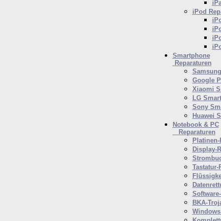
iP
iPod
Repa
iP
iP
iP
iP
Smartphone
Reparaturen
Samsung 
Google P
Xiaomi S
LG Smar
Sony Sm
Huawei 
Notebook & PC
Reparaturen
Platinen-
Display-R
Strombuc
Tastatur-
Flüssigk
Datenrett
Software
BKA-Troj
Windows 
Komplett