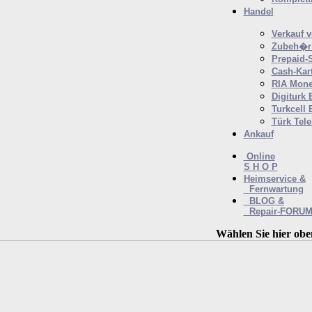
Handel
Verkauf 
Zubeh�r 
Prepaid-
Cash-Kar
RIA Mone
Digiturk 
Turkcell 
Türk Tel
Ankauf
Online
S H O P
Heimservice &
Fernwartung
BLOG &
Repair-FORU
Wählen Sie hier obe