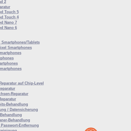
ad 2
ratur
od Touch 5
od Touch 4
od Nano 7
od Nano 6
Smartphones/Tablets
ixel Smartphones
martphones
tphones
artphones
Smartphones
Reparatur auf Chip-Level
eparatur
hsen-Reparatur
Reparatur
eits-Behandlung
ung / Datensicherung
-Behandlung
aner-Behandlung
Passwort-Entfernung
reinigung