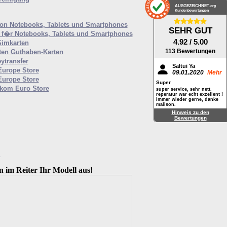
AUSGEZEICHNET
.org
Kundenbewertungen
von Notebooks, Tablets und Smartphones
SEHR GUT
f�r Notebooks, Tablets und Smartphones
4.92
/ 5.00
Simkarten
113 Bewertungen
ten Guthaben-Karten
ytransfer
Saltui Ya
Europe Store
09.01.2020
Mehr
Europe Store
Super
ekom Euro Store
super service, sehr nett.
reperatur war echt exzellent !
immer wieder gerne, danke
malison.
Hinweis zu den
Bewertungen
M
n im Reiter Ihr Modell aus!