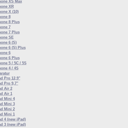
hone XS Max
hone XR
hone X (10)
hone 8
hone 8 Plus
hone 7
hone 7 Plus
hone SE
hone 6 (S)
hone 6 (S) Plus
hone 6
hone 6 Plus
one 5 / 5C / 5S
hone 4 / 4S
ratur
ad Pro 12,9"
ad Pro 9,7"
d Air 2
d Air 1
ad Mini 4
ad Mini 3
ad Mini 2
ad Mini 1
ad 4 (new iPad)
ad 3 (new iPad)