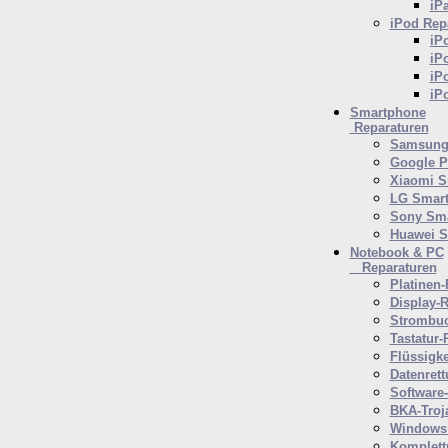
iP
iPod
Repa
iP
iP
iP
iP
Smartphone
Reparaturen
Samsung 
Google P
Xiaomi S
LG Smar
Sony Sm
Huawei 
Notebook & PC
Reparaturen
Platinen-
Display-R
Strombuc
Tastatur-
Flüssigk
Datenrett
Software
BKA-Troj
Windows 
Komplett