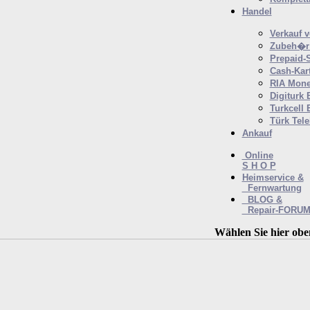
Handel
Verkauf 
Zubeh�r 
Prepaid-
Cash-Kar
RIA Mone
Digiturk 
Turkcell 
Türk Tel
Ankauf
Online
S H O P
Heimservice &
Fernwartung
BLOG &
Repair-FORU
Wählen Sie hier obe