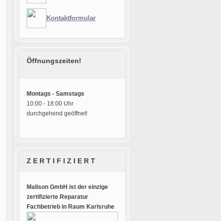
Kontaktformular
Öffnungszeiten!
Montags - Samstags
10:00 - 18:00 Uhr
durchgehend geöffnet!
Z E R T I F I Z I E R T
Malison GmbH ist der einzige
zertifizierte Reparatur
Fachbetrieb in Raum Karlsruhe