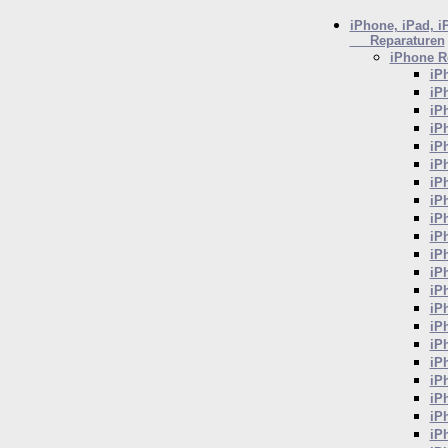
iPhone, iPad, i
Reparaturen
iPhone
Re
iP
iP
iP
iP
iP
iP
iP
iP
iP
iP
iP
iP
iP
iP
iP
iP
iP
iP
iP
iP
iP