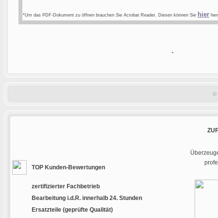
hier
*Um das PDF-Dokument zu öffnen brauchen Sie Acrobat Reader. Diesen können Sie
heru
.
©
ZU
Überzeugen
prof
TOP Kunden-Bewertungen
zertifizierter Fachbetrieb
Bearbeitung i.d.R. innerhalb 24. Stunden
Ersatzteile (geprüfte Qualität)