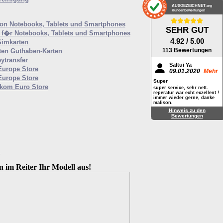
AUSGEZEICHNET
.org
Kundenbewertungen
von Notebooks, Tablets und Smartphones
SEHR GUT
f�r Notebooks, Tablets und Smartphones
4.92
/ 5.00
Simkarten
113 Bewertungen
ten Guthaben-Karten
ytransfer
Saltui Ya
Europe Store
09.01.2020
Mehr
Europe Store
Super
ekom Euro Store
super service, sehr nett.
reperatur war echt exzellent !
immer wieder gerne, danke
malison.
Hinweis zu den
Bewertungen
M
n im Reiter Ihr Modell aus!