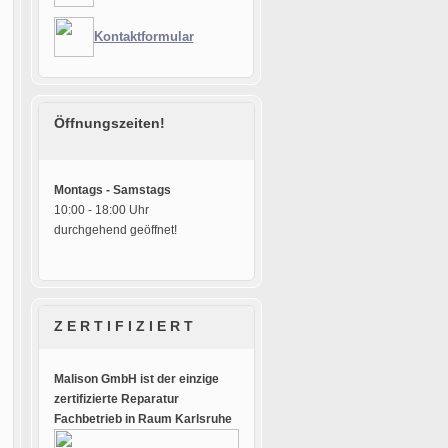
Kontaktformular
Öffnungszeiten!
Montags - Samstags
10:00 - 18:00 Uhr
durchgehend geöffnet!
Z E R T I F I Z I E R T
Malison GmbH ist der einzige
zertifizierte Reparatur
Fachbetrieb in Raum Karlsruhe