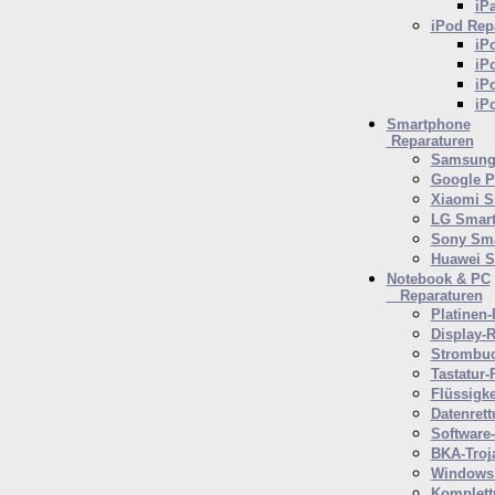
iP
iPod
Repa
iP
iP
iP
iP
Smartphone
Reparaturen
Samsung 
Google P
Xiaomi S
LG Smar
Sony Sm
Huawei 
Notebook & PC
Reparaturen
Platinen-
Display-R
Strombuc
Tastatur-
Flüssigk
Datenrett
Software
BKA-Troj
Windows 
Komplett