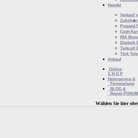
Handel
Verkauf 
Zubeh�r 
Prepaid-
Cash-Kar
RIA Mone
Digiturk 
Turkcell 
Türk Tel
Ankauf
Online
S H O P
Heimservice &
Fernwartung
BLOG &
Repair-FORU
Wählen Sie hier obe