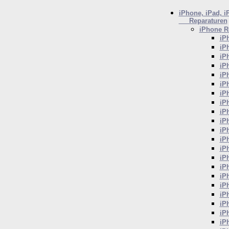
iPhone, iPad, i
Reparaturen
iPhone
Re
iP
iP
iP
iP
iP
iP
iP
iP
iP
iP
iP
iP
iP
iP
iP
iP
iP
iP
iP
iP
iP