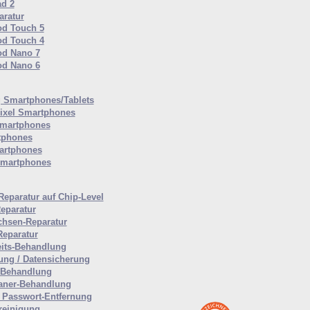
ad 2
ratur
od Touch 5
od Touch 4
od Nano 7
od Nano 6
Smartphones/Tablets
ixel Smartphones
martphones
tphones
artphones
Smartphones
Reparatur auf Chip-Level
eparatur
hsen-Reparatur
Reparatur
eits-Behandlung
ung / Datensicherung
-Behandlung
aner-Behandlung
Passwort-Entfernung
reinigung