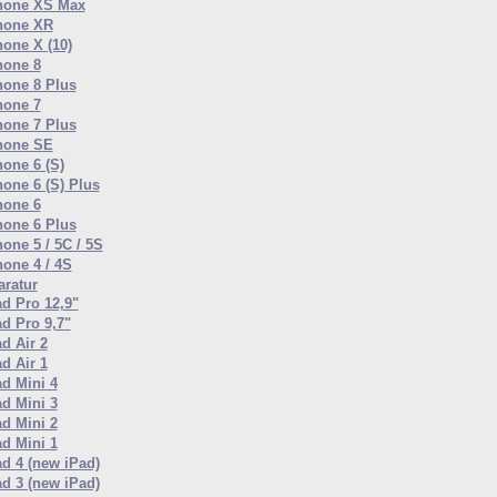
hone XS Max
hone XR
hone X (10)
hone 8
hone 8 Plus
hone 7
hone 7 Plus
hone SE
hone 6 (S)
hone 6 (S) Plus
hone 6
hone 6 Plus
one 5 / 5C / 5S
hone 4 / 4S
ratur
ad Pro 12,9"
ad Pro 9,7"
d Air 2
d Air 1
ad Mini 4
ad Mini 3
ad Mini 2
ad Mini 1
ad 4 (new iPad)
ad 3 (new iPad)