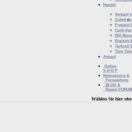
Handel
Verkauf 
Zubeh�r 
Prepaid-
Cash-Kar
RIA Mone
Digiturk 
Turkcell 
Türk Tel
Ankauf
Online
S H O P
Heimservice &
Fernwartung
BLOG &
Repair-FORU
Wählen Sie hier obe