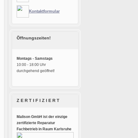
Kontaktformular
Öffnungszeiten!
Montags - Samstags
10:00 - 18:00 Uhr
durchgehend geöffnet!
Z E R T I F I Z I E R T
Malison GmbH ist der einzige
zertifizierte Reparatur
Fachbetrieb in Raum Karlsruhe