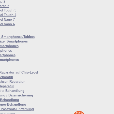
ad 2
ratur
od Touch 5
od Touch 4
od Nano 7
od Nano 6
Smartphones/Tablets
ixel Smartphones
martphones
tphones
artphones
Smartphones
Reparatur auf Chip-Level
eparatur
hsen-Reparatur
Reparatur
eits-Behandlung
ung / Datensicherung
-Behandlung
aner-Behandlung
Passwort-Entfernung
reinigung