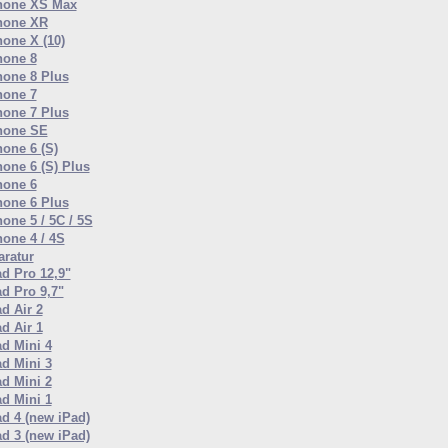
hone XS Max
hone XR
hone X (10)
hone 8
hone 8 Plus
hone 7
hone 7 Plus
hone SE
hone 6 (S)
hone 6 (S) Plus
hone 6
hone 6 Plus
one 5 / 5C / 5S
hone 4 / 4S
ratur
ad Pro 12,9"
ad Pro 9,7"
d Air 2
d Air 1
ad Mini 4
ad Mini 3
ad Mini 2
ad Mini 1
ad 4 (new iPad)
ad 3 (new iPad)