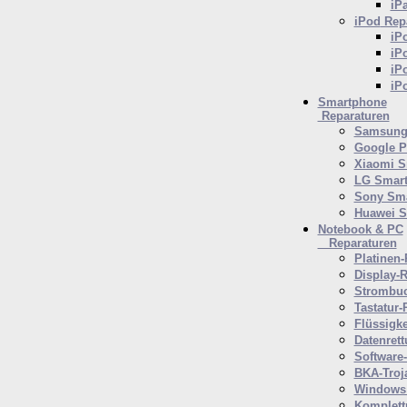
iP
iPod
Repa
iP
iP
iP
iP
Smartphone
Reparaturen
Samsung 
Google P
Xiaomi S
LG Smar
Sony Sm
Huawei 
Notebook & PC
Reparaturen
Platinen-
Display-R
Strombuc
Tastatur-
Flüssigk
Datenrett
Software
BKA-Troj
Windows 
Komplett