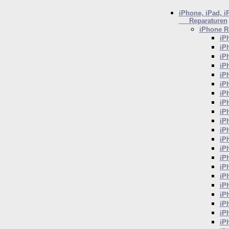
iPhone, iPad, i
Reparaturen
iPhone
Re
iP
iP
iP
iP
iP
iP
iP
iP
iP
iP
iP
iP
iP
iP
iP
iP
iP
iP
iP
iP
iP