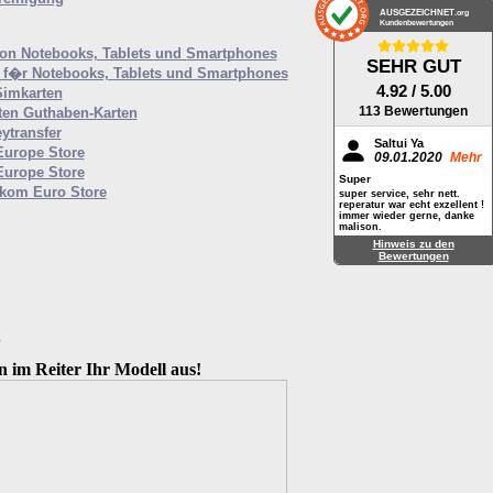
AUSGEZEICHNET
.org
Kundenbewertungen
von Notebooks, Tablets und Smartphones
SEHR GUT
f�r Notebooks, Tablets und Smartphones
4.92
/ 5.00
Simkarten
113 Bewertungen
ten Guthaben-Karten
ytransfer
Saltui Ya
Europe Store
09.01.2020
Mehr
Europe Store
Super
ekom Euro Store
super service, sehr nett.
reperatur war echt exzellent !
immer wieder gerne, danke
malison.
Hinweis zu den
Bewertungen
M
n im Reiter Ihr Modell aus!