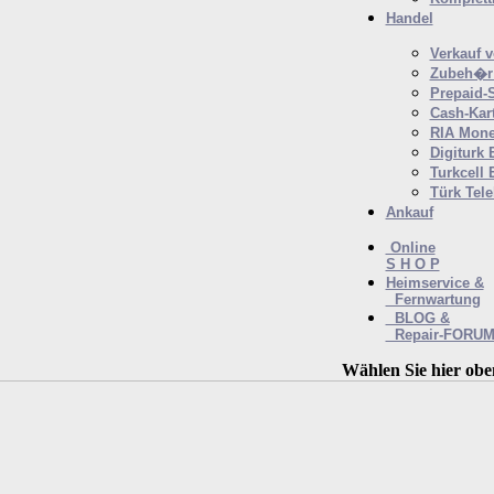
Handel
Verkauf 
Zubeh�r 
Prepaid-
Cash-Kar
RIA Mone
Digiturk 
Turkcell 
Türk Tel
Ankauf
Online
S H O P
Heimservice &
Fernwartung
BLOG &
Repair-FORU
Wählen Sie hier obe