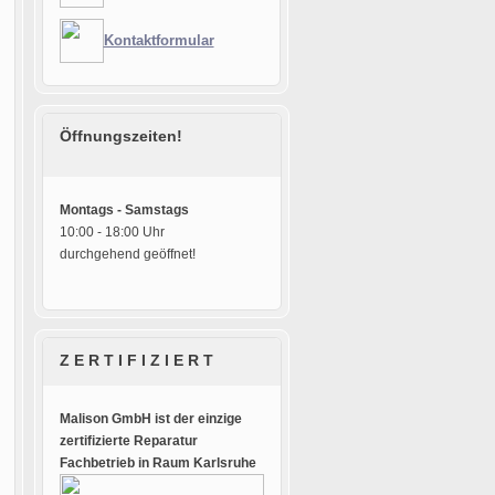
Kontaktformular
Öffnungszeiten!
Montags - Samstags
10:00 - 18:00 Uhr
durchgehend geöffnet!
Z E R T I F I Z I E R T
Malison GmbH ist der einzige
zertifizierte Reparatur
Fachbetrieb in Raum Karlsruhe