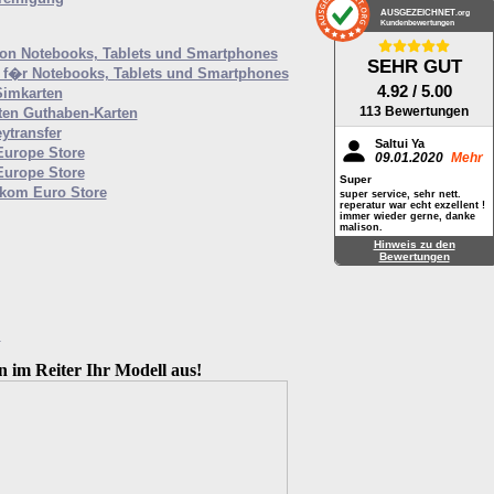
AUSGEZEICHNET
.org
Kundenbewertungen
von Notebooks, Tablets und Smartphones
SEHR GUT
f�r Notebooks, Tablets und Smartphones
4.92
/ 5.00
Simkarten
113 Bewertungen
ten Guthaben-Karten
ytransfer
Saltui Ya
Europe Store
09.01.2020
Mehr
Europe Store
Super
ekom Euro Store
super service, sehr nett.
reperatur war echt exzellent !
immer wieder gerne, danke
malison.
Hinweis zu den
Bewertungen
M
n im Reiter Ihr Modell aus!