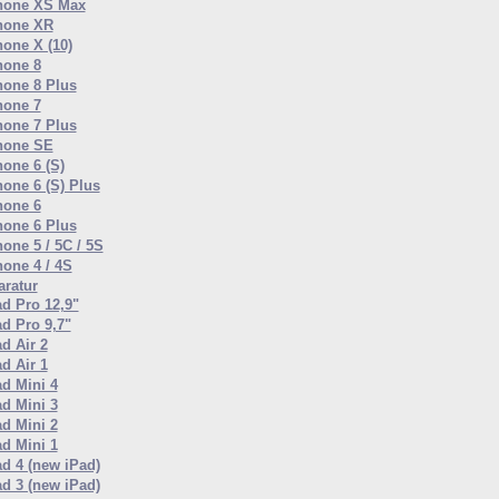
hone XS Max
hone XR
hone X (10)
hone 8
hone 8 Plus
hone 7
hone 7 Plus
hone SE
hone 6 (S)
hone 6 (S) Plus
hone 6
hone 6 Plus
one 5 / 5C / 5S
hone 4 / 4S
ratur
ad Pro 12,9"
ad Pro 9,7"
d Air 2
d Air 1
ad Mini 4
ad Mini 3
ad Mini 2
ad Mini 1
ad 4 (new iPad)
ad 3 (new iPad)