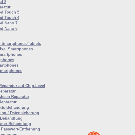
ad 2
ratur
od Touch 5
od Touch 4
od Nano 7
od Nano 6
Smartphones/Tablets
ixel Smartphones
martphones
tphones
artphones
Smartphones
Reparatur auf Chip-Level
eparatur
hsen-Reparatur
Reparatur
eits-Behandlung
ung / Datensicherung
-Behandlung
aner-Behandlung
Passwort-Entfernung
reinigung