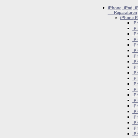
iPhone, iPad, i
Reparaturen
iPhone
Re
iP
iP
iP
iP
iP
iP
iP
iP
iP
iP
iP
iP
iP
iP
iP
iP
iP
iP
iP
iP
iP