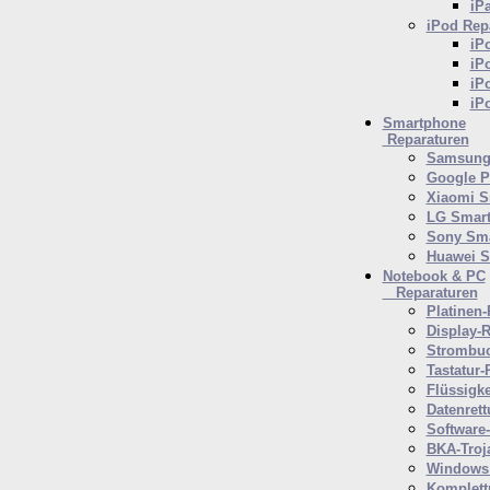
iP
iPod
Repa
iP
iP
iP
iP
Smartphone
Reparaturen
Samsung 
Google P
Xiaomi S
LG Smar
Sony Sm
Huawei 
Notebook & PC
Reparaturen
Platinen-
Display-R
Strombuc
Tastatur-
Flüssigk
Datenrett
Software
BKA-Troj
Windows 
Komplett