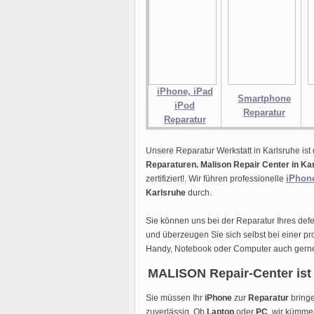
iPhone, iPad
Smartphone
iPod
Reparatur
Reparatur
Unsere Reparatur Werkstatt in Karlsruhe ist 
Reparaturen.
Malison Repair Center in Ka
iPhon
zertifiziert!. Wir führen professionelle
Karlsruhe
durch.
Sie können uns bei der Reparatur Ihres def
und überzeugen Sie sich selbst bei einer pr
Handy, Notebook oder Computer auch gern
MALISON Repair-Center ist 
Sie müssen Ihr
iPhone
zur
Reparatur
bringe
zuverlässig. Ob
Laptop
oder
PC
, wir kümme