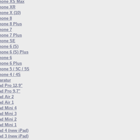
hone XS Max
hone XR
hone X (10)
hone 8
hone 8 Plus
hone 7
hone 7 Plus
hone SE
hone 6 (S)
hone 6 (S) Plus
hone 6
hone 6 Plus
hone 5 / 5C / 5S
hone 4 / 4S
ratur
ad Pro 12,9"
ad Pro 9,7"
ad Air 2
ad Air 1
ad Mini 4
ad Mini 3
ad Mini 2
ad Mini 1
ad 4 (new iPad)
ad 3 (new iPad)