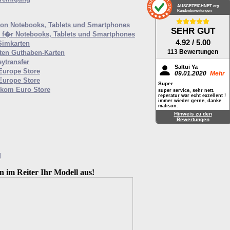
AUSGEZEICHNET
.org
Kundenbewertungen
von Notebooks, Tablets und Smartphones
SEHR GUT
f�r Notebooks, Tablets und Smartphones
4.92
/ 5.00
Simkarten
113 Bewertungen
ten Guthaben-Karten
ytransfer
Saltui Ya
 Europe Store
09.01.2020
Mehr
 Europe Store
Super
ekom Euro Store
super service, sehr nett.
reperatur war echt exzellent !
immer wieder gerne, danke
malison.
Hinweis zu den
Bewertungen
M
n im Reiter Ihr Modell aus!