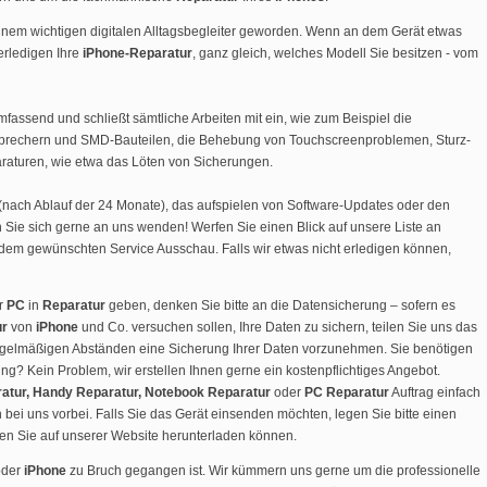
einem wichtigen digitalen Alltagsbegleiter geworden. Wenn an dem Gerät etwas
 erledigen Ihre
iPhone-Reparatur
, ganz gleich, welches Modell Sie besitzen - vom
mfassend und schließt sämtliche Arbeiten mit ein, wie zum Beispiel die
tsprechern und SMD-Bauteilen, die Behebung von Touchscreenproblemen, Sturz-
aturen, wie etwa das Löten von Sicherungen.
(nach Ablauf der 24 Monate), das aufspielen von Software-Updates oder den
Sie sich gerne an uns wenden! Werfen Sie einen Blick auf unsere Liste an
dem gewünschten Service Ausschau. Falls wir etwas nicht erledigen können,
r
PC
in
Reparatur
geben, denken Sie bitte an die Datensicherung – sofern es
ur
von
iPhone
und Co. versuchen sollen, Ihre Daten zu sichern, teilen Sie uns das
n regelmäßigen Abständen eine Sicherung Ihrer Daten vorzunehmen. Sie benötigen
ng? Kein Problem, wir erstellen Ihnen gerne ein kostenpflichtiges Angebot.
atur, Handy Reparatur, Notebook Reparatur
oder
PC Reparatur
Auftrag einfach
 bei uns vorbei. Falls Sie das Gerät einsenden möchten, legen Sie bitte einen
 den Sie auf unserer Website herunterladen können.
der
iPhone
zu Bruch gegangen ist. Wir kümmern uns gerne um die professionelle