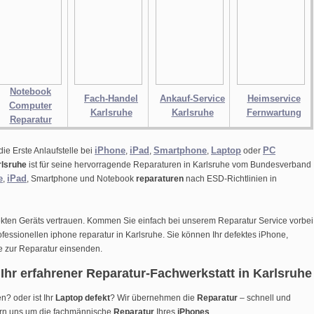
Notebook
Fach-Handel
Ankauf-Service
Heimservice
Computer
Karlsruhe
Karlsruhe
Fernwartung
Reparatur
iPhone
iPad
Smartphone
Laptop
PC
die Erste Anlaufstelle bei
,
,
,
oder
rlsruhe
ist für seine hervorragende Reparaturen in Karlsruhe vom Bundesverband
e
iPad
,
, Smartphone und Notebook
reparaturen
nach ESD-Richtlinien in
ekten Geräts vertrauen. Kommen Sie einfach bei unserem Reparatur Service vorbei
ofessionellen iphone reparatur in Karlsruhe. Sie können Ihr defektes iPhone,
e
zur Reparatur einsenden.
Ihr erfahrener Reparatur-Fachwerkstatt in Karlsruhe
n? oder ist Ihr
Laptop defekt
? Wir übernehmen die
Reparatur
– schnell und
rn uns um die fachmännische
Reparatur
Ihres
iPhones
.