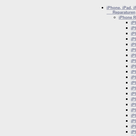
iPhone, iPad, 
Reparaturen
iPhone
R
iP
iP
iP
iP
iP
iP
iP
iP
iP
iP
iP
iP
iP
iP
iP
iP
iP
iP
iP
iP
iP