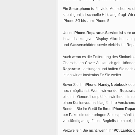
Ein
Smartphone
ist für viele Menschen zu 
kaputt geht, ist schnelle Hilfe angefragt. Wir
iPhone 3G bis zum iPhone 5.
Unser
iPhone-Reparatur-Service
ist sehr u
Instandsetzung von Display, Mikrofon, Lau
und Wasserschäden sowie elektrische Repar
Auch wenn es die Entfernung des Simlocks 
Oberschalen-Cover-Austausch geht, können 
Reparatur
-Leistungen und halten Sie nach 
leiten wir es kostenlos für Sie weiter.
Bevor Sie Ihr
iPhone, Handy, Notebook
ode
noch möglich ist. Wenn wir vor der
Reparat
bitte mit. Generell empfehlen wir Ihnen, i
einen Kostenvoranschlag für Ihre Versicheru
Senden Sie Ihr Gerät für Ihren
iPhone Repar
per Paket ein oder bringen Sie es persönlich
vollständig ausgefüllten Begleitschein bei,
Verzweifeln Sie nicht, wenn Ihr
PC, Laptop
o