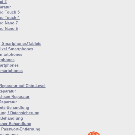
ad 2
aratur
od Touch 5
od Touch 4
od Nano 7
od Nano 6
 Smartphones/Tablets
ixel Smartphones
Smartphones
tphones
artphones
Smartphones
Reparatur auf Chip-Level
Reparatur
hsen-Reparatur
Reparatur
eits-Behandlung
tung / Datensicherung
-Behandlung
aner-Behandlung
Passwort-Entfernung
reinigung