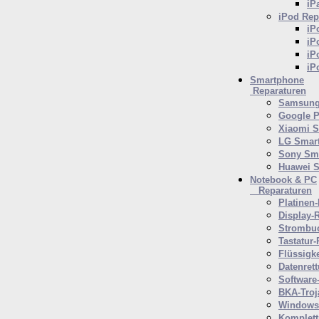
iP
iPod
Rep
iP
iP
iP
iP
Smartphone
Reparaturen
Samsung
Google P
Xiaomi 
LG Smar
Sony Sm
Huawei 
Notebook & PC
Reparaturen
Platinen-
Display-
Strombuc
Tastatur-
Flüssigk
Datenret
Software
BKA-Troj
Windows 
Komplett