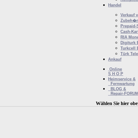
Handel
Verkauf 
Zubeh�r 
Prepaid-
Cash-Kar
RIA Mone
Digiturk
Turkcell
Türk Tel
Ankauf
Online
S H O P
Heimservice &
Fernwartung
BLOG &
Repair-FORU
Wählen Sie hier obe