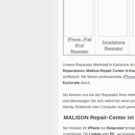
iPhone, iPad
Smartphone
iPod
Reparatur
Reparatur
Unsere Reparatur Werkstatt in Karlsruhe ist 
Reparaturen.
Malison Repair Center in Ka
iPhon
zertifiziert!. Wir führen professionelle
Karlsruhe
durch.
Sie können uns bei der Reparatur Ihres def
und überzeugen Sie sich selbst bei einer pr
Handy, Notebook oder Computer auch gern
MALISON Repair-Center ist 
Sie müssen Ihr
iPhone
zur
Reparatur
bringe
zuverlässig. Ob
Laptop
oder
PC
, wir kümme