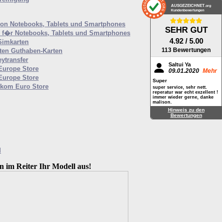
AUSGEZEICHNET
.org
Kundenbewertungen
von Notebooks, Tablets und Smartphones
SEHR GUT
f�r Notebooks, Tablets und Smartphones
4.92
/ 5.00
Simkarten
113 Bewertungen
ten Guthaben-Karten
ytransfer
Saltui Ya
 Europe Store
09.01.2020
Mehr
 Europe Store
Super
ekom Euro Store
super service, sehr nett.
reperatur war echt exzellent !
immer wieder gerne, danke
malison.
Hinweis zu den
Bewertungen
M
n im Reiter Ihr Modell aus!