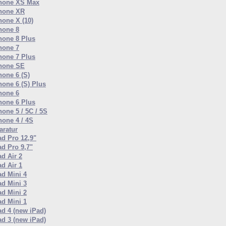
hone XS Max
hone XR
hone X (10)
hone 8
hone 8 Plus
hone 7
hone 7 Plus
hone SE
hone 6 (S)
hone 6 (S) Plus
hone 6
hone 6 Plus
hone 5 / 5C / 5S
hone 4 / 4S
ratur
ad Pro 12,9"
ad Pro 9,7"
ad Air 2
ad Air 1
ad Mini 4
ad Mini 3
ad Mini 2
ad Mini 1
ad 4 (new iPad)
ad 3 (new iPad)