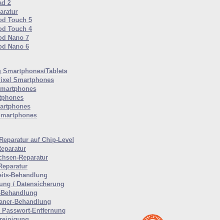
ad 2
aratur
od Touch 5
od Touch 4
od Nano 7
od Nano 6
 Smartphones/Tablets
ixel Smartphones
Smartphones
tphones
artphones
Smartphones
Reparatur auf Chip-Level
Reparatur
hsen-Reparatur
Reparatur
eits-Behandlung
tung / Datensicherung
-Behandlung
aner-Behandlung
Passwort-Entfernung
reinigung