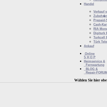
Handel
Verkauf 
Zubeh�r 
Prepaid-
Cash-Kar
RIA Mone
Digiturk
Turkcell
Türk Tel
Ankauf
Online
S H O P
Heimservice &
Fernwartung
BLOG &
Repair-FORU
Wählen Sie hier obe