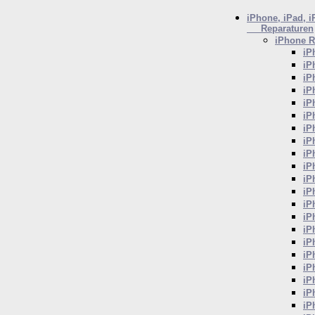
iPhone, iPad, 
Reparaturen
iPhone
R
iP
iP
iP
iP
iP
iP
iP
iP
iP
iP
iP
iP
iP
iP
iP
iP
iP
iP
iP
iP
iP