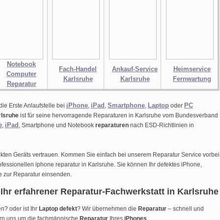
Notebook
Fach-Handel
Ankauf-Service
Heimservice
Computer
Karlsruhe
Karlsruhe
Fernwartung
Reparatur
iPhone
iPad
Smartphone
Laptop
PC
die Erste Anlaufstelle bei
,
,
,
oder
rlsruhe
ist für seine hervorragende Reparaturen in Karlsruhe vom Bundesverband
e
iPad
,
, Smartphone und Notebook
reparaturen
nach ESD-Richtlinien in
ekten Geräts vertrauen. Kommen Sie einfach bei unserem Reparatur Service vorbei
ofessionellen iphone reparatur in Karlsruhe. Sie können Ihr defektes iPhone,
e
zur Reparatur einsenden.
Ihr erfahrener Reparatur-Fachwerkstatt in Karlsruhe
n? oder ist Ihr
Laptop defekt
? Wir übernehmen die
Reparatur
– schnell und
rn uns um die fachmännische
Reparatur
Ihres
iPhones
.