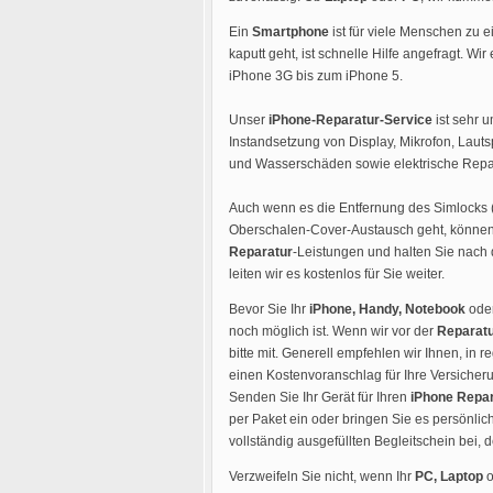
Ein
Smartphone
ist für viele Menschen zu 
kaputt geht, ist schnelle Hilfe angefragt. Wir
iPhone 3G bis zum iPhone 5.
Unser
iPhone-Reparatur-Service
ist sehr u
Instandsetzung von Display, Mikrofon, Lau
und Wasserschäden sowie elektrische Repar
Auch wenn es die Entfernung des Simlocks 
Oberschalen-Cover-Austausch geht, können 
Reparatur
-Leistungen und halten Sie nach 
leiten wir es kostenlos für Sie weiter.
Bevor Sie Ihr
iPhone, Handy, Notebook
ode
noch möglich ist. Wenn wir vor der
Reparat
bitte mit. Generell empfehlen wir Ihnen, i
einen Kostenvoranschlag für Ihre Versicheru
Senden Sie Ihr Gerät für Ihren
iPhone Repar
per Paket ein oder bringen Sie es persönlich
vollständig ausgefüllten Begleitschein bei,
Verzweifeln Sie nicht, wenn Ihr
PC, Laptop
o