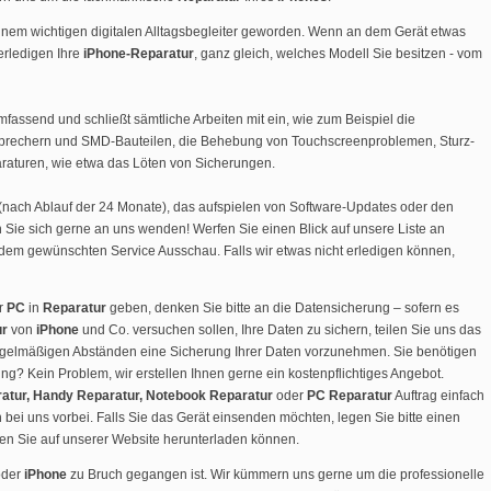
einem wichtigen digitalen Alltagsbegleiter geworden. Wenn an dem Gerät etwas
 erledigen Ihre
iPhone-Reparatur
, ganz gleich, welches Modell Sie besitzen - vom
mfassend und schließt sämtliche Arbeiten mit ein, wie zum Beispiel die
tsprechern und SMD-Bauteilen, die Behebung von Touchscreenproblemen, Sturz-
aturen, wie etwa das Löten von Sicherungen.
(nach Ablauf der 24 Monate), das aufspielen von Software-Updates oder den
Sie sich gerne an uns wenden! Werfen Sie einen Blick auf unsere Liste an
dem gewünschten Service Ausschau. Falls wir etwas nicht erledigen können,
r
PC
in
Reparatur
geben, denken Sie bitte an die Datensicherung – sofern es
ur
von
iPhone
und Co. versuchen sollen, Ihre Daten zu sichern, teilen Sie uns das
n regelmäßigen Abständen eine Sicherung Ihrer Daten vorzunehmen. Sie benötigen
ng? Kein Problem, wir erstellen Ihnen gerne ein kostenpflichtiges Angebot.
atur, Handy Reparatur, Notebook Reparatur
oder
PC Reparatur
Auftrag einfach
 bei uns vorbei. Falls Sie das Gerät einsenden möchten, legen Sie bitte einen
 den Sie auf unserer Website herunterladen können.
der
iPhone
zu Bruch gegangen ist. Wir kümmern uns gerne um die professionelle