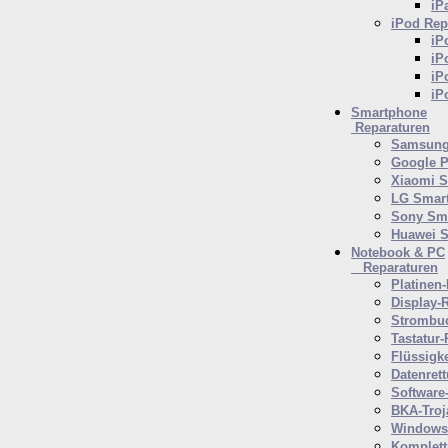
iP
iPod
Rep
iP
iP
iP
iP
Smartphone
Reparaturen
Samsung
Google P
Xiaomi 
LG Smar
Sony Sm
Huawei 
Notebook & PC
Reparaturen
Platinen-
Display-
Strombuc
Tastatur-
Flüssigk
Datenret
Software
BKA-Troj
Windows 
Komplett