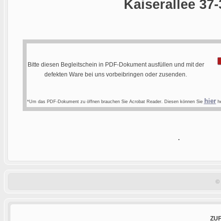
Kaiserallee 37-
Bitte diesen Begleitschein in PDF-Dokument ausfüllen und mit der
defekten Ware bei uns vorbeibringen oder zusenden.
hier
*Um das PDF-Dokument zu öffnen brauchen Sie Acrobat Reader. Diesen können Sie
he
.
©
ZU