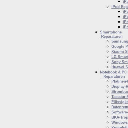
iP
iPod
Repa
iP
iP
iP
iP
Smartphone
Reparaturen
Samsung 
Google P
Xiaomi S
LG Smar
Sony Sm
Huawei 
Notebook & PC
Reparaturen
Platinen-
Display-R
Strombuc
Tastatur-
Flüssigk
Datenrett
Software
BKA-Troj
Windows 
Komplett