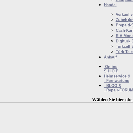
Handel
Verkauf 
Zubeh�r 
Prepaid-
Cash-Kar
RIA Mone
Digiturk 
Turkcell 
Türk Tel
Ankauf
Online
S H O P
Heimservice &
Fernwartung
BLOG &
Repair-FORU
Wählen Sie hier obe