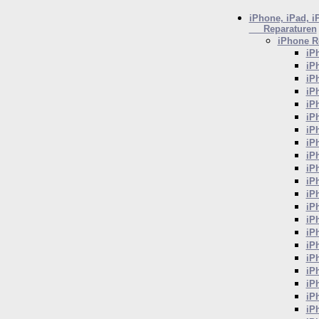
iPhone, iPad, i
Reparaturen
iPhone
Re
iP
iP
iP
iP
iP
iP
iP
iP
iP
iP
iP
iP
iP
iP
iP
iP
iP
iP
iP
iP
iP