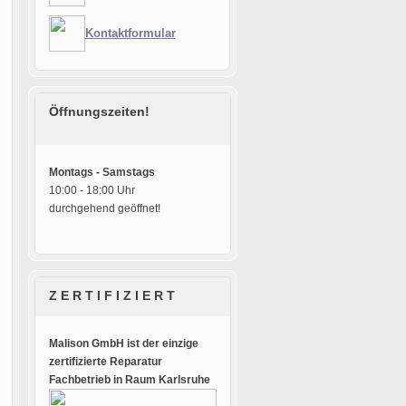
Kontaktformular
Öffnungszeiten!
Montags - Samstags
10:00 - 18:00 Uhr
durchgehend geöffnet!
Z E R T I F I Z I E R T
Malison GmbH ist der einzige
zertifizierte Reparatur
Fachbetrieb in Raum Karlsruhe