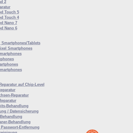
ad 2
ratur
od Touch 5
od Touch 4
od Nano 7
od Nano 6
Smartphones/Tablets
ixel Smartphones
martphones
tphones
artphones
Smartphones
Reparatur auf Chip-Level
eparatur
hsen-Reparatur
Reparatur
eits-Behandlung
ung / Datensicherung
-Behandlung
aner-Behandlung
Passwort-Entfernung
reinigung