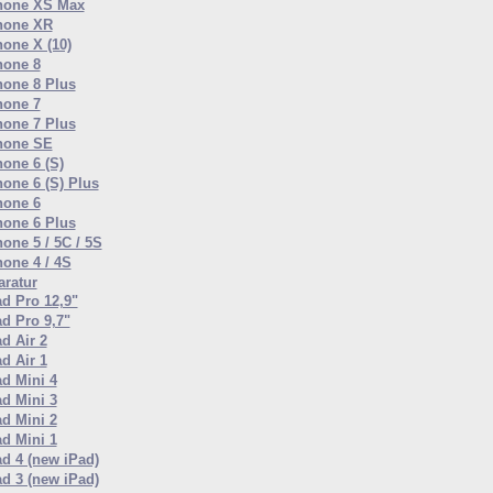
hone XS Max
hone XR
hone X (10)
hone 8
hone 8 Plus
hone 7
hone 7 Plus
hone SE
hone 6 (S)
hone 6 (S) Plus
hone 6
hone 6 Plus
one 5 / 5C / 5S
hone 4 / 4S
ratur
ad Pro 12,9"
ad Pro 9,7"
d Air 2
d Air 1
ad Mini 4
ad Mini 3
ad Mini 2
ad Mini 1
ad 4 (new iPad)
ad 3 (new iPad)