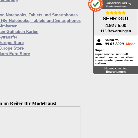
AUSGEZEICHNET
.org
Kundenbewertungen
von Notebooks, Tablets und Smartphones
SEHR GUT
f�r Notebooks, Tablets und Smartphones
4.92
/ 5.00
Simkarten
113 Bewertungen
ten Guthaben-Karten
ytransfer
Saltui Ya
Europe Store
09.01.2020
Mehr
Europe Store
Super
ekom Euro Store
super service, sehr nett.
reperatur war echt exzellent !
immer wieder gerne, danke
malison.
Hinweis zu den
Bewertungen
M
n im Reiter Ihr Modell aus!