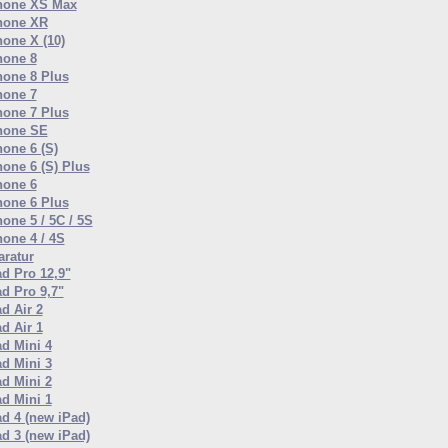
hone XS Max
hone XR
hone X (10)
hone 8
hone 8 Plus
hone 7
hone 7 Plus
hone SE
hone 6 (S)
hone 6 (S) Plus
hone 6
hone 6 Plus
one 5 / 5C / 5S
hone 4 / 4S
ratur
ad Pro 12,9"
ad Pro 9,7"
d Air 2
d Air 1
ad Mini 4
ad Mini 3
ad Mini 2
ad Mini 1
ad 4 (new iPad)
ad 3 (new iPad)