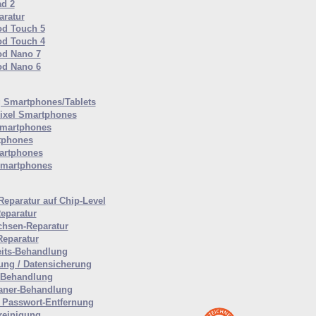
ad 2
ratur
od Touch 5
od Touch 4
od Nano 7
od Nano 6
Smartphones/Tablets
ixel Smartphones
martphones
tphones
artphones
Smartphones
Reparatur auf Chip-Level
eparatur
hsen-Reparatur
Reparatur
eits-Behandlung
ung / Datensicherung
-Behandlung
aner-Behandlung
Passwort-Entfernung
reinigung