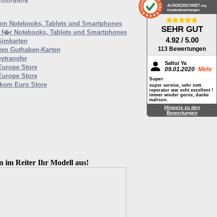
AUSGEZEICHNET
.org
Kundenbewertungen
von Notebooks, Tablets und Smartphones
SEHR GUT
f�r Notebooks, Tablets und Smartphones
4.92
/ 5.00
Simkarten
113 Bewertungen
ten Guthaben-Karten
ytransfer
Saltui Ya
Europe Store
09.01.2020
Mehr
Europe Store
Super
ekom Euro Store
super service, sehr nett.
reperatur war echt exzellent !
immer wieder gerne, danke
malison.
Hinweis zu den
Bewertungen
M
n im Reiter Ihr Modell aus!