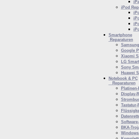
iP
iPod
Repa
iP
iP
iP
iP
Smartphone
Reparaturen
Samsung 
Google P
Xiaomi S
LG Smar
Sony Sm
Huawei 
Notebook & PC
Reparaturen
Platinen-
Display-R
Strombuc
Tastatur-
Flüssigk
Datenrett
Software
BKA-Troj
Windows 
Komplett