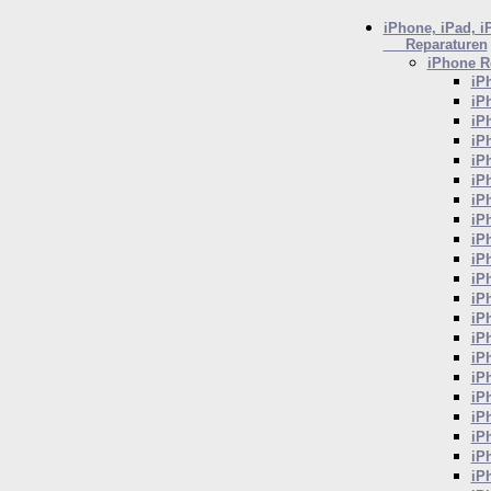
iPhone, iPad, i
Reparaturen
iPhone
Re
iP
iP
iP
iP
iP
iP
iP
iP
iP
iP
iP
iP
iP
iP
iP
iP
iP
iP
iP
iP
iP