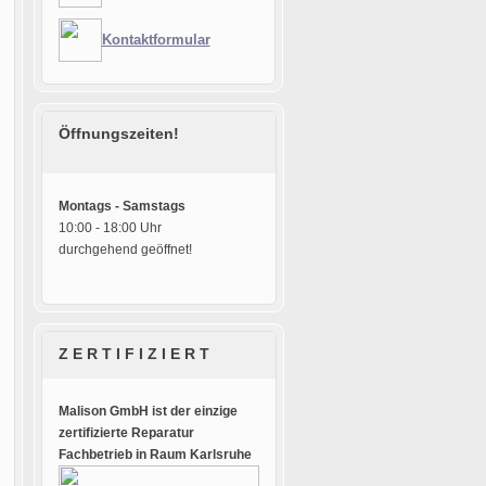
Kontaktformular
Öffnungszeiten!
Montags - Samstags
10:00 - 18:00 Uhr
durchgehend geöffnet!
Z E R T I F I Z I E R T
Malison GmbH ist der einzige
zertifizierte Reparatur
Fachbetrieb in Raum Karlsruhe