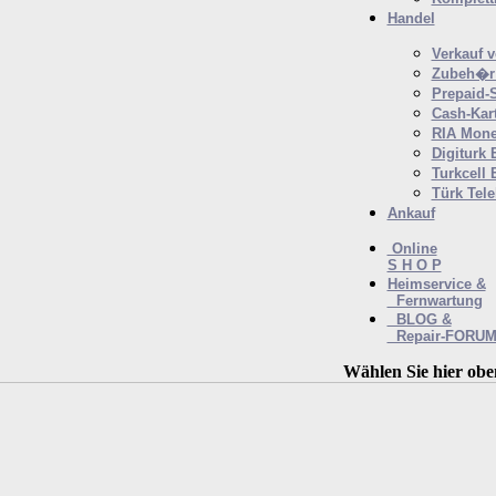
Handel
Verkauf 
Zubeh�r 
Prepaid-
Cash-Kar
RIA Mone
Digiturk 
Turkcell 
Türk Tel
Ankauf
Online
S H O P
Heimservice &
Fernwartung
BLOG &
Repair-FORU
Wählen Sie hier obe