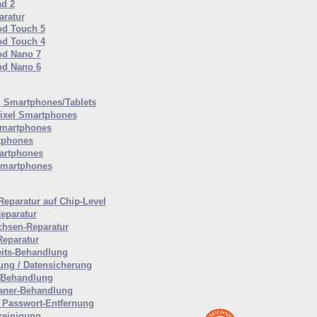
ad 2
ratur
od Touch 5
od Touch 4
od Nano 7
od Nano 6
Smartphones/Tablets
ixel Smartphones
martphones
tphones
artphones
Smartphones
Reparatur auf Chip-Level
eparatur
hsen-Reparatur
Reparatur
eits-Behandlung
ung / Datensicherung
-Behandlung
aner-Behandlung
Passwort-Entfernung
reinigung