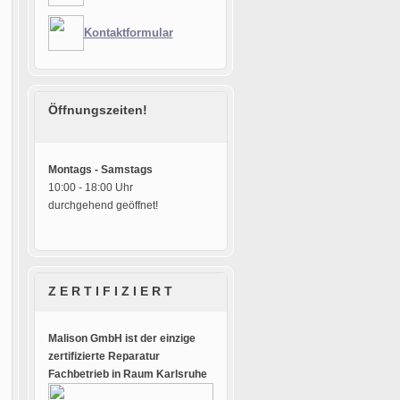
Kontaktformular
Öffnungszeiten!
Montags - Samstags
10:00 - 18:00 Uhr
durchgehend geöffnet!
Z E R T I F I Z I E R T
Malison GmbH ist der einzige
zertifizierte Reparatur
Fachbetrieb in Raum Karlsruhe