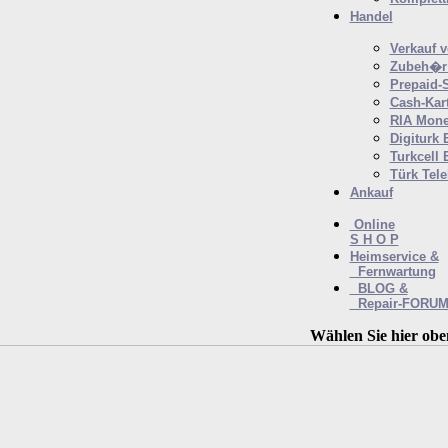
Handel
Verkauf 
Zubeh�r 
Prepaid-
Cash-Kar
RIA Mone
Digiturk 
Turkcell 
Türk Tel
Ankauf
Online
S H O P
Heimservice &
Fernwartung
BLOG &
Repair-FORU
Wählen Sie hier obe