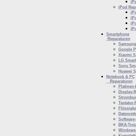
iP
iPod
Repa
iP
iP
iP
iP
Smartphone
Reparaturen
Samsung 
Google P
Xiaomi S
LG Smar
Sony Sm
Huawei 
Notebook & PC
Reparaturen
Platinen-
Display-R
Strombuc
Tastatur-
Flüssigk
Datenrett
Software
BKA-Troj
Windows 
Komplett