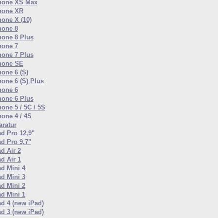
hone XS Max
hone XR
hone X (10)
hone 8
hone 8 Plus
hone 7
hone 7 Plus
hone SE
hone 6 (S)
hone 6 (S) Plus
hone 6
hone 6 Plus
one 5 / 5C / 5S
hone 4 / 4S
ratur
ad Pro 12,9"
ad Pro 9,7"
d Air 2
d Air 1
ad Mini 4
ad Mini 3
ad Mini 2
ad Mini 1
ad 4 (new iPad)
ad 3 (new iPad)