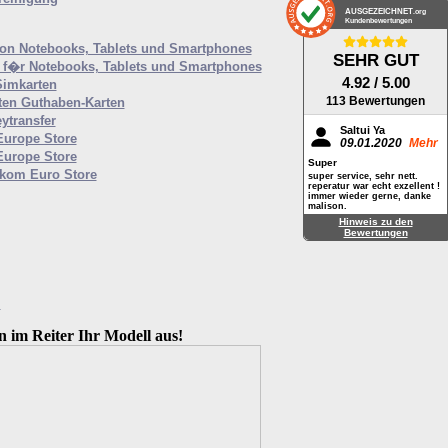
AUSGEZEICHNET
.org
Kundenbewertungen
von Notebooks, Tablets und Smartphones
SEHR GUT
f�r Notebooks, Tablets und Smartphones
4.92
/ 5.00
Simkarten
113 Bewertungen
ten Guthaben-Karten
ytransfer
Saltui Ya
Europe Store
09.01.2020
Mehr
Europe Store
Super
ekom Euro Store
super service, sehr nett.
reperatur war echt exzellent !
immer wieder gerne, danke
malison.
Hinweis zu den
Bewertungen
M
n im Reiter Ihr Modell aus!