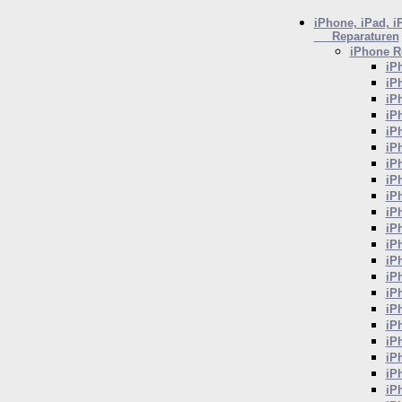
iPhone, iPad, i
Reparaturen
iPhone
Re
iP
iP
iP
iP
iP
iP
iP
iP
iP
iP
iP
iP
iP
iP
iP
iP
iP
iP
iP
iP
iP