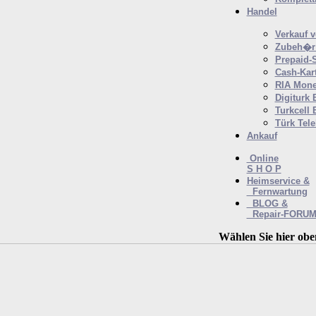
Handel
Verkauf 
Zubeh�r 
Prepaid-
Cash-Kar
RIA Mone
Digiturk 
Turkcell 
Türk Tel
Ankauf
Online
S H O P
Heimservice &
Fernwartung
BLOG &
Repair-FORU
Wählen Sie hier obe