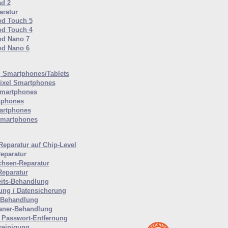
ad 2
ratur
od Touch 5
od Touch 4
od Nano 7
od Nano 6
Smartphones/Tablets
ixel Smartphones
martphones
tphones
artphones
Smartphones
Reparatur auf Chip-Level
eparatur
hsen-Reparatur
Reparatur
eits-Behandlung
ung / Datensicherung
-Behandlung
aner-Behandlung
Passwort-Entfernung
reinigung