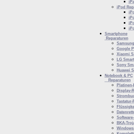
iP
iPod
Repa
iP
iP
iP
iP
Smartphone
Reparaturen
Samsung 
Google P
Xiaomi S
LG Smar
Sony Sm
Huawei 
Notebook & PC
Reparaturen
Platinen-
Display-R
Strombuc
Tastatur-
Flüssigk
Datenrett
Software
BKA-Troj
Windows 
Komplett