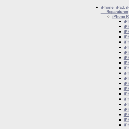
iPhone, iPad, i
Reparaturen
iPhone
Re
iP
iP
iP
iP
iP
iP
iP
iP
iP
iP
iP
iP
iP
iP
iP
iP
iP
iP
iP
iP
iP