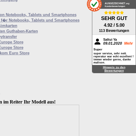
AUSGEZEICHNET
.org
Kundenbewertungen
von Notebooks, Tablets und Smartphones
SEHR GUT
f�r Notebooks, Tablets und Smartphones
4.92
/ 5.00
Simkarten
113 Bewertungen
ten Guthaben-Karten
ytransfer
Saltui Ya
Europe Store
09.01.2020
Mehr
Europe Store
Super
ekom Euro Store
super service, sehr nett.
reperatur war echt exzellent !
immer wieder gerne, danke
malison.
Hinweis zu den
Bewertungen
M
n im Reiter Ihr Modell aus!