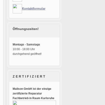
Kontaktformular
Öffnungszeiten!
Montags - Samstags
10:00 - 18:00 Uhr
durchgehend geöffnet!
Z E R T I F I Z I E R T
Malison GmbH ist der einzige
zertifizierte Reparatur
Fachbetrieb in Raum Karlsruhe