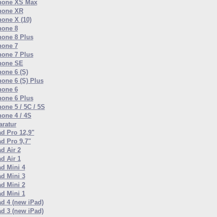
hone XS Max
hone XR
hone X (10)
hone 8
hone 8 Plus
hone 7
hone 7 Plus
hone SE
hone 6 (S)
hone 6 (S) Plus
hone 6
hone 6 Plus
one 5 / 5C / 5S
hone 4 / 4S
ratur
ad Pro 12,9"
ad Pro 9,7"
d Air 2
d Air 1
ad Mini 4
ad Mini 3
ad Mini 2
ad Mini 1
ad 4 (new iPad)
ad 3 (new iPad)