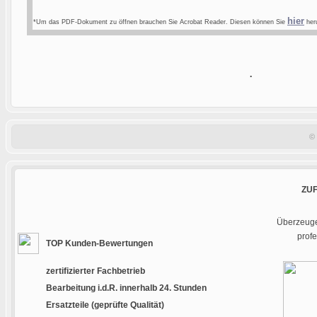
hier
*Um das PDF-Dokument zu öffnen brauchen Sie Acrobat Reader. Diesen können Sie
heru
.
©
ZU
Überzeugen
prof
TOP Kunden-Bewertungen
zertifizierter Fachbetrieb
Bearbeitung i.d.R. innerhalb 24. Stunden
Ersatzteile (geprüfte Qualität)