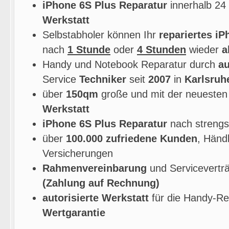
iPhone 6S Plus Reparatur
innerhalb 24
Werkstatt
Selbstabholer können Ihr
repariertes iP
nach
1 Stunde
oder
4 Stunden
wieder
a
Handy und Notebook Reparatur durch
au
Service
Techniker
seit
2007
in
Karlsruh
über
150qm
große und mit der neuesten
Werkstatt
iPhone 6S Plus Reparatur
nach strengst
über
100.000 zufriedene Kunden
, Händ
Versicherungen
Rahmenvereinbarung
und Servicevertr
(Zahlung auf Rechnung)
autorisierte Werkstatt
für die Handy-Re
Wertgarantie